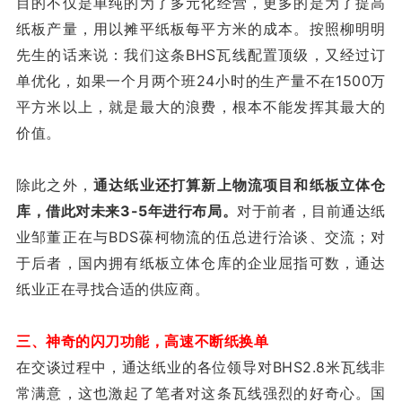
目的不仅是单纯的为了多元化经营，更多的是为了提高
纸板产量，用以摊平纸板每平方米的成本。按照柳明明
先生的话来说：我们这条BHS
瓦线配置顶级，又经过订
单优化，如果一个月
两个班24小时的生产量不在1500万
平方米以上，就是最大的浪费，根本不能发挥其最大的
价值。
除此之外，
通达纸业还打算新上物流项目和纸板立体仓
库，借此对未来3-5年进行布局。
对于前者，目前通达纸
业邹董正在与BDS葆柯物流的伍总进行洽谈、交流；对
于后者，国内拥有纸板立体仓库的企业屈指可数，通达
纸业正在寻找合适的供应商。
三、神奇的闪刀功能，高速不断纸换单
在交谈过程中，通达纸业的各位领导对BHS2.8米瓦线非
常满意，这也激起了笔者对这条瓦线强烈的好奇心。国