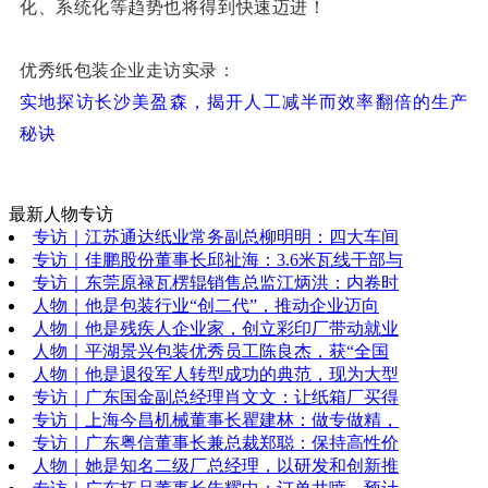
化、系统化等趋势也将得到快速迈进！
优秀纸包装企业走访实录：
实地探访长沙美盈森，揭开人工减半而效率翻倍的生产
秘诀
最新人物专访
专访｜江苏通达纸业常务副总柳明明：四大车间
专访｜佳鹏股份董事长邱祉海：3.6米瓦线干部与
专访｜东莞原禄瓦楞辊销售总监江炳洪：内卷时
人物｜他是包装行业“创二代”，推动企业迈向
人物｜他是残疾人企业家，创立彩印厂带动就业
人物｜平湖景兴包装优秀员工陈良杰，获“全国
人物｜他是退役军人转型成功的典范，现为大型
专访｜广东国金副总经理肖文文：让纸箱厂买得
专访｜上海今昌机械董事长瞿建林：做专做精，
专访｜广东粤信董事长兼总裁郑聪：保持高性价
人物｜她是知名二级厂总经理，以研发和创新推