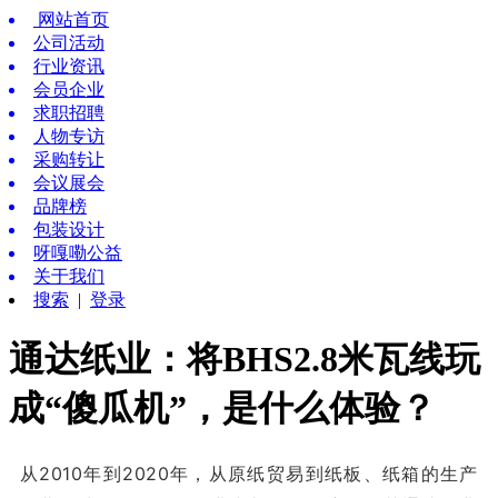
网站首页
公司活动
行业资讯
会员企业
求职招聘
人物专访
采购转让
会议展会
品牌榜
包装设计
呀嘎嘞公益
关于我们
搜索
|
登录
通达纸业：将BHS2.8米瓦线玩
成“傻瓜机”，是什么体验？
从2010年到2020年，从原纸贸易到纸板、纸箱的生产