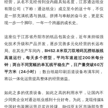
经营，从名不见经传到业内颇具知名度，江苏通达纸业
有限公司（下称：通达纸业）成立至今的这十年，不仅
是一部充满机遇与挑战、拼搏与奉献的奋斗史，更是实
现一步一个脚印、一年一个跨越的成长史。
这座位于江苏省丹阳市的纸品包装企业，近年来持续强
化技术升级和产品开发，逐步完善多元化经营的长远布
局。在其生产车间内，
BHS2.8米双刀双堆码瓦楞纸板线
高速运行，每天多个楞型，平均车速超过200米每分
钟；两台不同宽幅的单瓦线平稳生产，日产量突破60万
平方米（24小时）
；数台纸箱印刷后道设备布满车间，
将以一体化运营提高整体的经营效益。
如此之多的优质设备、如此之高的利用水平，让国内不
少同类企业对通达纸业感到十分好奇。为此，龙琨传媒&
中国好包装网运营总监许玲珑、BHS亚太区市场部负责