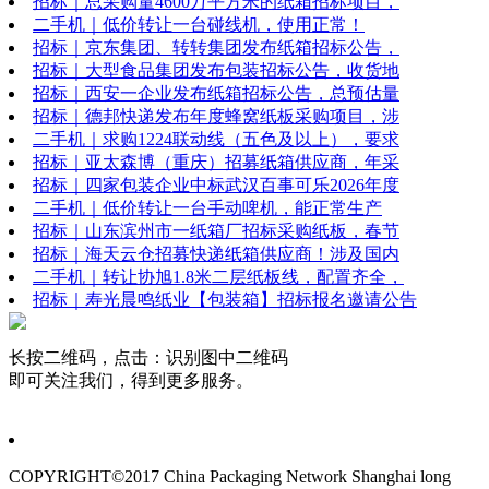
招标｜总采购量4600万平方米的纸箱招标项目，
二手机｜低价转让一台碰线机，使用正常！
招标｜京东集团、转转集团发布纸箱招标公告，
招标｜大型食品集团发布包装招标公告，收货地
招标｜西安一企业发布纸箱招标公告，总预估量
招标｜德邦快递发布年度蜂窝纸板采购项目，涉
二手机｜求购1224联动线（五色及以上），要求
招标｜亚太森博（重庆）招募纸箱供应商，年采
招标｜四家包装企业中标武汉百事可乐2026年度
二手机｜低价转让一台手动啤机，能正常生产
招标｜山东滨州市一纸箱厂招标采购纸板，春节
招标｜海天云仓招募快递纸箱供应商！涉及国内
二手机｜转让协旭1.8米二层纸板线，配置齐全，
招标｜寿光晨鸣纸业【包装箱】招标报名邀请公告
长按二维码，点击：识别图中二维码
即可关注我们，得到更多服务。
COPYRIGHT©2017 China Packaging Network
Shanghai long