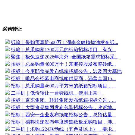
采购转让
纸箱｜采购预算近600万！湖南金健植物油发布纸...
纸箱｜总采购额1300万元的纸箱招标项目，有兴...
聚焦｜极兔速递2026年海外+全国纸箱需求招标采...
招标｜总采购量4800万个！东鹏控股发布瓷砖纸...
招标｜今麦郎食品发布纸箱招标公告，涉及四大基地
招标｜唯品会招募电商纸箱供应商，涵盖全国15...
招标｜总采购量4600万平方米的纸箱招标项目，...
二手机｜低价转让一台碰线机，使用正常！
招标｜京东集团、转转集团发布纸箱招标公告，...
招标｜大型食品集团发布包装招标公告，收货地...
招标｜西安一企业发布纸箱招标公告，总预估量...
招标｜德邦快递发布年度蜂窝纸板采购项目，涉...
二手机｜求购1224联动线（五色及以上），要求...