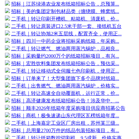
招标｜江苏绿港农业发布纸箱招标公告，总预算...
招标｜美的集团定制包材品类（缠绕膜、蜂窝纸...
二手机｜转让印刷开槽机、粘箱机、清废机，价...
二手机｜转让原装进口2.5米干部一套、接纸机五台
二手机｜转让协旭2米五层线，配置齐全，使用正...
招标｜四川一中药企业将招标采购纸箱，年采购...
二手机｜转让燃气、燃油两用蒸汽锅炉，品相良...
招标｜采购量约2000万个的纸箱招标项目，有兴...
招标｜宏胜饮料集团发布纸箱招标公告，预估采...
二手机｜转让移动式全伺服七色印刷机，使用正...
招标｜订单来了！大型集团旗下多个品牌对纸箱...
二手机｜出售燃气、燃油两用蒸汽锅炉，价格实...
二手机｜转让高速全自动覆面机，运行正常，价...
招标｜高济健康发布纸箱招标公告！涉及华中、...
招标｜顺丰2026年纸箱年度采购项目供应商招募公告
招标｜商机！极兔速递山东代理区瓦楞纸箱年度...
二手机｜上海嘉定工业区厂房出租，苏州某三级...
招标｜总用量2700万件的纸品包装招标项目，有...
二手机｜转让纸箱数控切割机，9.5成新，价格实惠