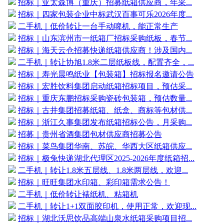
招标｜亚太森博（重庆）招募纸箱供应商，年采...
招标｜四家包装企业中标武汉百事可乐2026年度...
二手机｜低价转让一台手动啤机，能正常生产
招标｜山东滨州市一纸箱厂招标采购纸板，春节...
招标｜海天云仓招募快递纸箱供应商！涉及国内...
二手机｜转让协旭1.8米二层纸板线，配置齐全，...
招标｜寿光晨鸣纸业【包装箱】招标报名邀请公告
招标｜宏胜饮料集团启动纸箱招标项目，预估采...
招标｜重庆东鹏招标采购瓷砖包装箱，预估数量...
招标｜古井集团招募纸箱、纸盒、商标等包材供...
招标｜浙江久事集团发布纸箱招标公告，月采购...
招募｜贵州省酒集团包材供应商招募公告
招标｜菜鸟集团华南、苏皖、华西大区纸箱供应...
招标｜极兔快递湖北代理区2025-2026年度纸箱招...
二手机｜转让1.8米五层线、1.8米两层线，欢迎...
招标｜旺旺集团水印箱、彩印箱需求公告！
二手机｜低价转让裱纸机、粘箱机
二手机｜转让1+1双面胶印机，使用正常，欢迎现...
招标｜湖北沃思饮品高端山泉水纸箱采购项目招...