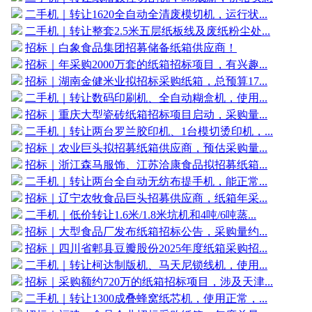
二手机｜转让1620全自动全清废模切机，运行状...
二手机｜转让整套2.5米五层纸板线及废纸粉尘处...
招标｜白象食品集团招募储备纸箱供应商！
招标｜年采购2000万套的纸箱招标项目，有兴趣...
招标｜湖南金健米业拟招标采购纸箱，总预算17...
二手机｜转让数码印刷机、全自动糊盒机，使用...
招标｜重庆大型瓷砖纸箱招标项目启动，采购量...
二手机｜转让两台罗兰胶印机、1台模切烫印机，...
招标｜农业巨头拟招募纸箱供应商，预估采购量...
招标｜浙江森马服饰、江苏洽康食品拟招募纸箱...
二手机｜转让两台全自动无纺布提手机，能正常...
招标｜辽宁农牧食品巨头招募供应商，纸箱年采...
二手机｜低价转让1.6米/1.8米坑机和4吨/6吨蒸...
招标｜大型食品厂发布纸箱招标公告，采购量约...
招标｜四川省郫县豆瓣股份2025年度纸箱采购招...
二手机｜转让柯达制版机、马天尼锁线机，使用...
招标｜采购额约720万的纸箱招标项目，涉及天津...
二手机｜转让1300成叠蜂窝纸芯机，使用正常，...