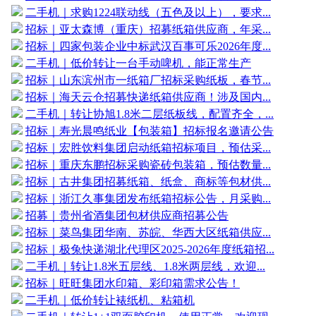
二手机｜求购1224联动线（五色及以上），要求...
招标｜亚太森博（重庆）招募纸箱供应商，年采...
招标｜四家包装企业中标武汉百事可乐2026年度...
二手机｜低价转让一台手动啤机，能正常生产
招标｜山东滨州市一纸箱厂招标采购纸板，春节...
招标｜海天云仓招募快递纸箱供应商！涉及国内...
二手机｜转让协旭1.8米二层纸板线，配置齐全，...
招标｜寿光晨鸣纸业【包装箱】招标报名邀请公告
招标｜宏胜饮料集团启动纸箱招标项目，预估采...
招标｜重庆东鹏招标采购瓷砖包装箱，预估数量...
招标｜古井集团招募纸箱、纸盒、商标等包材供...
招标｜浙江久事集团发布纸箱招标公告，月采购...
招募｜贵州省酒集团包材供应商招募公告
招标｜菜鸟集团华南、苏皖、华西大区纸箱供应...
招标｜极兔快递湖北代理区2025-2026年度纸箱招...
二手机｜转让1.8米五层线、1.8米两层线，欢迎...
招标｜旺旺集团水印箱、彩印箱需求公告！
二手机｜低价转让裱纸机、粘箱机