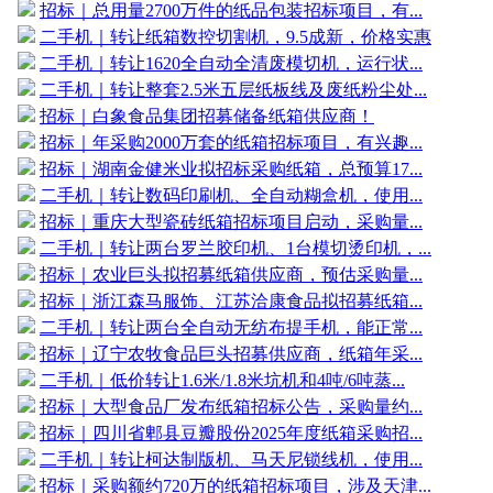
招标｜总用量2700万件的纸品包装招标项目，有...
二手机｜转让纸箱数控切割机，9.5成新，价格实惠
二手机｜转让1620全自动全清废模切机，运行状...
二手机｜转让整套2.5米五层纸板线及废纸粉尘处...
招标｜白象食品集团招募储备纸箱供应商！
招标｜年采购2000万套的纸箱招标项目，有兴趣...
招标｜湖南金健米业拟招标采购纸箱，总预算17...
二手机｜转让数码印刷机、全自动糊盒机，使用...
招标｜重庆大型瓷砖纸箱招标项目启动，采购量...
二手机｜转让两台罗兰胶印机、1台模切烫印机，...
招标｜农业巨头拟招募纸箱供应商，预估采购量...
招标｜浙江森马服饰、江苏洽康食品拟招募纸箱...
二手机｜转让两台全自动无纺布提手机，能正常...
招标｜辽宁农牧食品巨头招募供应商，纸箱年采...
二手机｜低价转让1.6米/1.8米坑机和4吨/6吨蒸...
招标｜大型食品厂发布纸箱招标公告，采购量约...
招标｜四川省郫县豆瓣股份2025年度纸箱采购招...
二手机｜转让柯达制版机、马天尼锁线机，使用...
招标｜采购额约720万的纸箱招标项目，涉及天津...