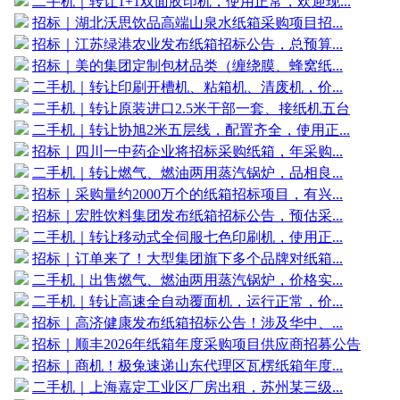
二手机｜转让1+1双面胶印机，使用正常，欢迎现...
招标｜湖北沃思饮品高端山泉水纸箱采购项目招...
招标｜江苏绿港农业发布纸箱招标公告，总预算...
招标｜美的集团定制包材品类（缠绕膜、蜂窝纸...
二手机｜转让印刷开槽机、粘箱机、清废机，价...
二手机｜转让原装进口2.5米干部一套、接纸机五台
二手机｜转让协旭2米五层线，配置齐全，使用正...
招标｜四川一中药企业将招标采购纸箱，年采购...
二手机｜转让燃气、燃油两用蒸汽锅炉，品相良...
招标｜采购量约2000万个的纸箱招标项目，有兴...
招标｜宏胜饮料集团发布纸箱招标公告，预估采...
二手机｜转让移动式全伺服七色印刷机，使用正...
招标｜订单来了！大型集团旗下多个品牌对纸箱...
二手机｜出售燃气、燃油两用蒸汽锅炉，价格实...
二手机｜转让高速全自动覆面机，运行正常，价...
招标｜高济健康发布纸箱招标公告！涉及华中、...
招标｜顺丰2026年纸箱年度采购项目供应商招募公告
招标｜商机！极兔速递山东代理区瓦楞纸箱年度...
二手机｜上海嘉定工业区厂房出租，苏州某三级...