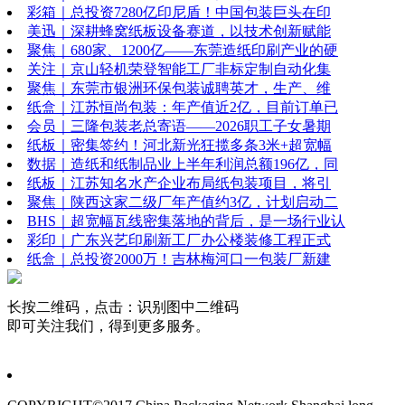
彩箱｜总投资7280亿印尼盾！中国包装巨头在印
美迅｜深耕蜂窝纸板设备赛道，以技术创新赋能
聚焦｜680家、1200亿——东莞造纸印刷产业的硬
关注｜京山轻机荣登智能工厂非标定制自动化集
聚焦｜东莞市银洲环保包装诚聘英才，生产、维
纸盒｜江苏恒尚包装：年产值近2亿，目前订单已
会员｜三隆包装老总寄语——2026职工子女暑期
纸板｜密集签约！河北新光狂揽多条3米+超宽幅
数据｜造纸和纸制品业上半年利润总额196亿，同
纸板｜江苏知名水产企业布局纸包装项目，将引
聚焦｜陕西这家二级厂年产值约3亿，计划启动二
BHS｜超宽幅瓦线密集落地的背后，是一场行业认
彩印｜广东兴艺印刷新工厂办公楼装修工程正式
纸盒｜总投资2000万！吉林梅河口一包装厂新建
长按二维码，点击：识别图中二维码
即可关注我们，得到更多服务。