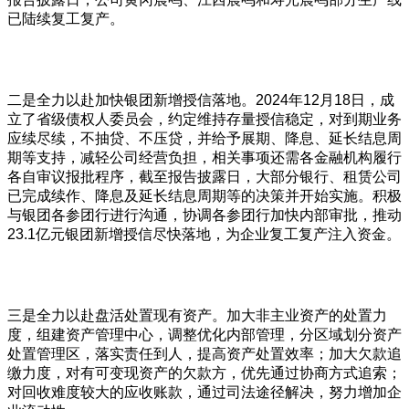
已陆续复工复产。
二是全力以赴加快银团新增授信落地。2024年12月18日，成
立了省级债权人委员会，约定维持存量授信稳定，对到期业务
应续尽续，不抽贷、不压贷，并给予展期、降息、延长结息周
期等支持，减轻公司经营负担，相关事项还需各金融机构履行
各自审议报批程序，截至报告披露日，大部分银行、租赁公司
已完成续作、降息及延长结息周期等的决策并开始实施。积极
与银团各参团行进行沟通，协调各参团行加快内部审批，推动
23.1亿元银团新增授信尽快落地，为企业复工复产注入资金。
三是全力以赴盘活处置现有资产。加大非主业资产的处置力
度，组建资产管理中心，调整优化内部管理，分区域划分资产
处置管理区，落实责任到人，提高资产处置效率；加大欠款追
缴力度，对有可变现资产的欠款方，优先通过协商方式追索；
对回收难度较大的应收账款，通过司法途径解决，努力增加企