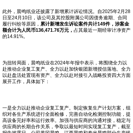
此外，晨鸣纸业还披露了新增累计诉讼情况。自2025年2月28
日至24月10日，该公司及其控股附属公司因债务逾期、合同
履行纠纷等原因，
累计新增发生诉讼案件共计
149
件，涉案金
额合计为人民币136,471.76
万元，
占其最近一期经审计净资产
的14.91%。
为扭转局面，晨鸣纸业在2024年年报中表示，将围绕全力以
赴推动企业复工复产、全力以赴加快银团新增授信落地、全力
以赴盘活处置现有资产、全力以赴对接引入战略投资四大方面
展开工作，具体如下：
一是全力以赴推动企业复工复产。制定恢复生产计划方案，组
织对各生产系统进行全面检修，完善自动化检测控制功能，提
高设备完好率和运行效率。加强与供应商的沟通对接，稳定与
供应商的长期合作关系，争取以最短时间实现复工复产，截至
报告披露日，公司黄冈晨鸣、江西晨鸣和寿光晨鸣部分生产线