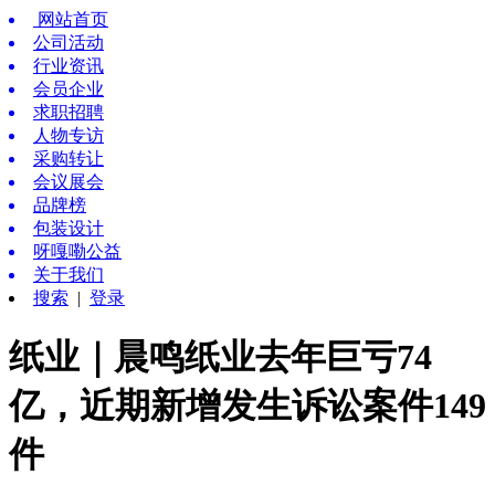
网站首页
公司活动
行业资讯
会员企业
求职招聘
人物专访
采购转让
会议展会
品牌榜
包装设计
呀嘎嘞公益
关于我们
搜索
|
登录
纸业｜晨鸣纸业去年巨亏74
亿，近期新增发生诉讼案件149
件