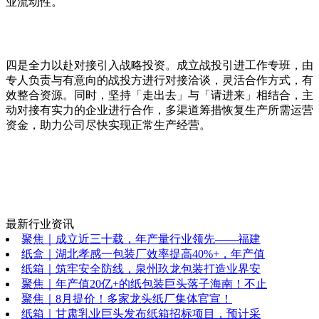
业流动性。
四是全力以赴对接引入战略投资。成立战投引进工作专班，由
专人负责与有意向的战投方进行对接洽谈，灵活合作方式，有
效整合资源。同时，坚持「走出去」与「请进来」相结合，主
动对接有实力的企业进行合作，多渠道筹措恢复生产所需运营
资金，助力公司尽快实现正常生产经营。
最新行业资讯
聚焦｜成立近三十载，年产量行业领先——福建
纸盒｜湖北孝感一包装厂效率提高40%+，年产值
纸箱｜筑牢安全防线，泉州玖龙包装打造业界安
聚焦｜年产值20亿+的纸包装巨头落子海南！不止
聚焦｜8月提价！多家龙头纸厂集体官宣！
纸箱｜甘肃乳业巨头发布纸箱招标项目，预计采