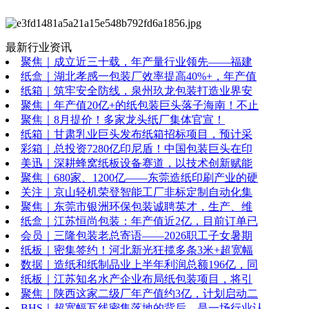
最新行业资讯
聚焦｜成立近三十载，年产量行业领先——福建
纸盒｜湖北孝感一包装厂效率提高40%+，年产值
纸箱｜筑牢安全防线，泉州玖龙包装打造业界安
聚焦｜年产值20亿+的纸包装巨头落子海南！不止
聚焦｜8月提价！多家龙头纸厂集体官宣！
纸箱｜甘肃乳业巨头发布纸箱招标项目，预计采
彩箱｜总投资7280亿印尼盾！中国包装巨头在印
美迅｜深耕蜂窝纸板设备赛道，以技术创新赋能
聚焦｜680家、1200亿——东莞造纸印刷产业的硬
关注｜京山轻机荣登智能工厂非标定制自动化集
聚焦｜东莞市银洲环保包装诚聘英才，生产、维
纸盒｜江苏恒尚包装：年产值近2亿，目前订单已
会员｜三隆包装老总寄语——2026职工子女暑期
纸板｜密集签约！河北新光狂揽多条3米+超宽幅
数据｜造纸和纸制品业上半年利润总额196亿，同
纸板｜江苏知名水产企业布局纸包装项目，将引
聚焦｜陕西这家二级厂年产值约3亿，计划启动二
BHS｜超宽幅瓦线密集落地的背后，是一场行业认