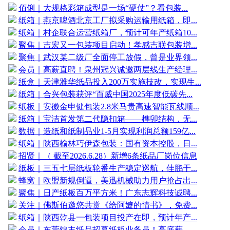
佰俐｜大规格彩箱成型是一场“硬仗”？看包装...
纸箱｜燕京啤酒北京工厂拟采购运输用纸箱，即...
纸箱｜村企联合运营纸箱厂，预计可年产纸箱10...
聚焦｜吉宏又一包装项目启动！孝感吉联包装增...
聚焦｜武汉某二级厂全面停工放假，曾是业界领...
会员｜高薪直聘！泉州冠兴诚邀两层线生产经理...
纸盒｜天津雅华纸品投入200万实施技改，实现生...
纸箱｜合兴包装获评“百威中国2025年度低碳先...
纸板｜安徽金申健包装2.8米马贵高速智能瓦线顺...
纸箱｜宝洁首发第二代隐扣箱——榫卯结构，无...
数据｜造纸和纸制品业1-5月实现利润总额159亿...
纸箱｜陕西榆林巧伊森包装：国有资本控股，日...
招贤｜（ 截至2026.6.28）新增6条纸品厂岗位信息
纸板｜三五七层纸板轮番生产稳定巡航，佳鹏干...
蜂窝｜欧盟新规倒逼，美迅机械助力用户抢占出...
聚焦｜日产纸板百万平方米！广东志辉科技诚聘...
关注｜佛斯伯邀您共赏《给阿嬷的情书》，免费...
纸箱｜陕西乾县一包装项目投产在即，预计年产...
会员｜东莞锦丰纸品招募纸板业务员！高底薪，...