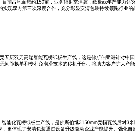
前占地面积约150亩，业务辐射京津冀，纸板线年产能力达3亿平
战略签约实现双方第三次深度合作，充分彰显安清包装持续领跑行业
3350幅宽五层双刀高端智能瓦楞纸板生产线，这是佛斯伯亚洲针
高速无间隙换单和专利免润滑技术的秒机干部，将助力客户扩大产
、智能化瓦楞纸板生产线，是佛斯伯继3150mm宽幅瓦线后对3
碑，更体现了安清包装通过设备升级驱动企业产能提升、强化自