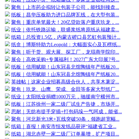
聚焦｜上市药企拟转让包装子公司，能找到接盘...
纸板｜昌华压板助力进口品牌瓦线，在大型包装...
聚焦｜重庆单笔最大！20亿贷款落户重庆玖龙，...
纸业｜依托铁路运输，联盛浆纸将原纸从福建卖...
纸箱｜总投资1.5亿，内蒙古磴口县艺虹包装预计...
纸盒｜博斯特助力Leopold：大幅面实心及瓦楞纸...
聚焦｜听干货、观大展、探工厂，龙琨商学院印...
展会｜高效采购+专属福利！2027广东大印展7号...
纸板｜信用赋能！山东冠县北馆陶镇年产纸板20...
纸板｜信用赋能！山东冠县北馆陶镇年产纸板20...
英雄帖｜这家企业招募高级合伙人，共享木薯淀...
聚焦｜玖龙、山鹰、荣成、金田等多家大型纸厂...
纸业｜太阳纸业捐赠1000万元，驰援南宁横州市...
纸板｜江苏徐州一家二级厂试生产告捷，市场开...
思耐｜无纺布提手穿插+打包码垛一气呵成，能省...
聚焦｜河北新光3米+瓦线突破50条，领跑超宽幅...
纸箱｜喜报！南安市恒发纸品获评“福建省工业...
纸箱｜湖北赤壁一家二级厂订单暴增，扩产项目...