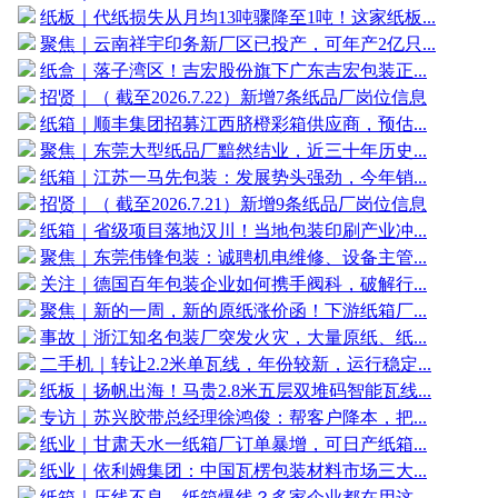
纸板｜代纸损失从月均13吨骤降至1吨！这家纸板...
聚焦｜云南祥宇印务新厂区已投产，可年产2亿只...
纸盒｜落子湾区！吉宏股份旗下广东吉宏包装正...
招贤｜（ 截至2026.7.22）新增7条纸品厂岗位信息
纸箱｜顺丰集团招募江西脐橙彩箱供应商，预估...
聚焦｜东莞大型纸品厂黯然结业，近三十年历史...
纸箱｜江苏一马先包装：发展势头强劲，今年销...
招贤｜（ 截至2026.7.21）新增9条纸品厂岗位信息
纸箱｜省级项目落地汉川！当地包装印刷产业冲...
聚焦｜东莞伟锋包装：诚聘机电维修、设备主管...
关注｜德国百年包装企业如何携手阀科，破解行...
聚焦｜新的一周，新的原纸涨价函！下游纸箱厂...
事故｜浙江知名包装厂突发火灾，大量原纸、纸...
二手机｜转让2.2米单瓦线，年份较新，运行稳定...
纸板｜扬帆出海！马贵2.8米五层双堆码智能瓦线...
专访｜苏兴胶带总经理徐鸿俊：帮客户降本，把...
纸业｜甘肃天水一纸箱厂订单暴增，可日产纸箱...
纸业｜依利姆集团：中国瓦楞包装材料市场三大...
纸箱｜压线不良、纸箱爆线？多家企业都在用这...