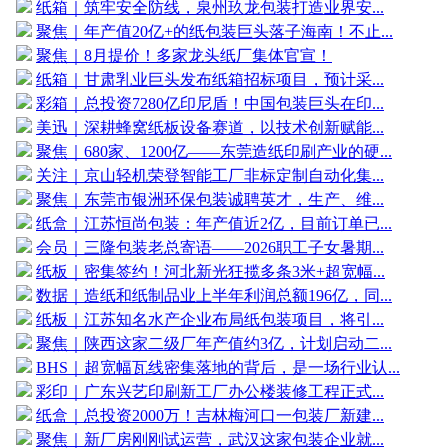
纸箱｜筑牢安全防线，泉州玖龙包装打造业界安...
聚焦｜年产值20亿+的纸包装巨头落子海南！不止...
聚焦｜8月提价！多家龙头纸厂集体官宣！
纸箱｜甘肃乳业巨头发布纸箱招标项目，预计采...
彩箱｜总投资7280亿印尼盾！中国包装巨头在印...
美迅｜深耕蜂窝纸板设备赛道，以技术创新赋能...
聚焦｜680家、1200亿——东莞造纸印刷产业的硬...
关注｜京山轻机荣登智能工厂非标定制自动化集...
聚焦｜东莞市银洲环保包装诚聘英才，生产、维...
纸盒｜江苏恒尚包装：年产值近2亿，目前订单已...
会员｜三隆包装老总寄语——2026职工子女暑期...
纸板｜密集签约！河北新光狂揽多条3米+超宽幅...
数据｜造纸和纸制品业上半年利润总额196亿，同...
纸板｜江苏知名水产企业布局纸包装项目，将引...
聚焦｜陕西这家二级厂年产值约3亿，计划启动二...
BHS｜超宽幅瓦线密集落地的背后，是一场行业认...
彩印｜广东兴艺印刷新工厂办公楼装修工程正式...
纸盒｜总投资2000万！吉林梅河口一包装厂新建...
聚焦｜新厂房刚刚试运营，武汉这家包装企业就...