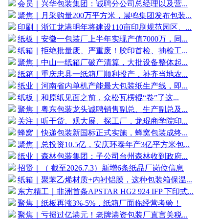
会员｜兴华包装集团：诚聘分公司总经理以及营...
聚焦｜月采购量200万平方米，晨鸣集团发布包装...
印刷｜浙江龙港明年将建设110亩印刷规范园区、...
纸板｜安徽一包装厂上半年实现产值7000万，同...
纸箱｜拒绝批量废、严重废！胶印首检、抽检工...
聚焦｜中山一纸箱厂破产清算，大批设备整体起...
纸箱｜重庆忠县一纸箱厂顺利投产，补齐当地农...
纸业｜河南省内单机产能最大包装纸生产线，即...
纸板｜和原纸见面之前，众松瓦楞辊“卷”了这...
聚焦｜粤东包装龙头诚聘销售副总、生产副总及...
关注｜听干货、观大展、探工厂，龙琨商学院印...
蜂窝｜快递包装新国标正式实施，蜂窝包装成终...
聚焦｜总投资10.5亿，安庆环泰年产3亿平方米包...
纸业｜森林包装集团：子公司台州森林收到政府...
招贤｜（ 截至2026.7.3）新增6条纸品厂岗位信息
纸箱｜聚苯乙烯材质+内衬铝膜，这种包装箱保温...
东方精工｜非洲首条APSTAR HG2 924 IFP 下印式...
聚焦｜纸板再涨3%-5%，纸箱厂面临经营考验！
聚焦｜亏损过亿港元！老牌港资包装厂直言关税...