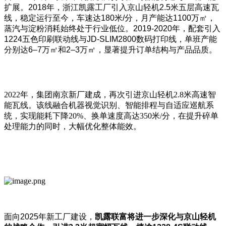
扩展。2018年，浙江凯露工厂引入京山轻机2.5米五层高速瓦
线，稳定运行至今，车速达180米/分，月产能达1100万㎡，
蒸汽与淀粉消耗始终处于行业低位。2019-2020年，配套引入
1224五色印刷联动线与JD-SLIM2800数码打印线，单班产能
分别达6–7万㎡和2–3万㎡，显著提升订单结构与产品品质。
2022
年，集团南京新厂建成，再次引进京山轻机
2.8
米高速智
能瓦线。该线融合机器视觉识别、智能排程与自适应巡航系
统，实现能耗下降
20%
、换单速度高达
350
米
/
分，在提升碎单
处理能力的同时，大幅优化整体能效。
面向2025年新工厂建设，
凯露联富将进一步深化与京山轻机