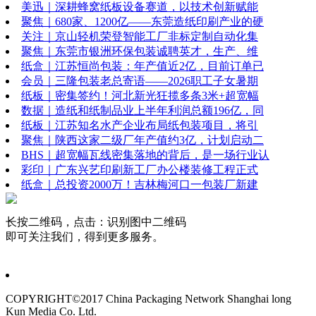
美迅｜深耕蜂窝纸板设备赛道，以技术创新赋能
聚焦｜680家、1200亿——东莞造纸印刷产业的硬
关注｜京山轻机荣登智能工厂非标定制自动化集
聚焦｜东莞市银洲环保包装诚聘英才，生产、维
纸盒｜江苏恒尚包装：年产值近2亿，目前订单已
会员｜三隆包装老总寄语——2026职工子女暑期
纸板｜密集签约！河北新光狂揽多条3米+超宽幅
数据｜造纸和纸制品业上半年利润总额196亿，同
纸板｜江苏知名水产企业布局纸包装项目，将引
聚焦｜陕西这家二级厂年产值约3亿，计划启动二
BHS｜超宽幅瓦线密集落地的背后，是一场行业认
彩印｜广东兴艺印刷新工厂办公楼装修工程正式
纸盒｜总投资2000万！吉林梅河口一包装厂新建
长按二维码，点击：识别图中二维码
即可关注我们，得到更多服务。
COPYRIGHT©2017 China Packaging Network
Shanghai long
Kun Media Co. Ltd.