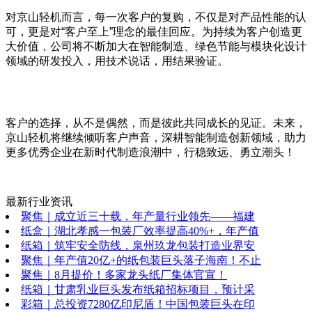
对京山轻机而言，每一次客户的复购，不仅是对产品性能的认
可，更是对“客户至上”理念的最佳回应。为持续为客户创造更
大价值，公司将不断加大在智能制造、绿色节能与模块化设计
领域的研发投入，用技术说话，用结果验证。
客户的选择，从不是偶然，而是彼此共同成长的见证。未来，
京山轻机将继续倾听客户声音，深耕智能制造创新领域，助力
更多优秀企业在新时代制造浪潮中，行稳致远、勇立潮头！
最新行业资讯
聚焦｜成立近三十载，年产量行业领先——福建
纸盒｜湖北孝感一包装厂效率提高40%+，年产值
纸箱｜筑牢安全防线，泉州玖龙包装打造业界安
聚焦｜年产值20亿+的纸包装巨头落子海南！不止
聚焦｜8月提价！多家龙头纸厂集体官宣！
纸箱｜甘肃乳业巨头发布纸箱招标项目，预计采
彩箱｜总投资7280亿印尼盾！中国包装巨头在印