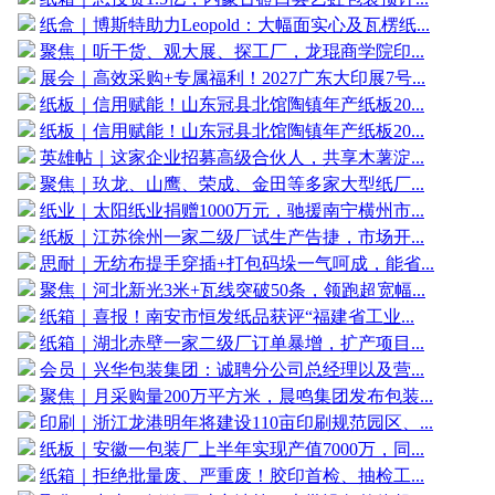
纸盒｜博斯特助力Leopold：大幅面实心及瓦楞纸...
聚焦｜听干货、观大展、探工厂，龙琨商学院印...
展会｜高效采购+专属福利！2027广东大印展7号...
纸板｜信用赋能！山东冠县北馆陶镇年产纸板20...
纸板｜信用赋能！山东冠县北馆陶镇年产纸板20...
英雄帖｜这家企业招募高级合伙人，共享木薯淀...
聚焦｜玖龙、山鹰、荣成、金田等多家大型纸厂...
纸业｜太阳纸业捐赠1000万元，驰援南宁横州市...
纸板｜江苏徐州一家二级厂试生产告捷，市场开...
思耐｜无纺布提手穿插+打包码垛一气呵成，能省...
聚焦｜河北新光3米+瓦线突破50条，领跑超宽幅...
纸箱｜喜报！南安市恒发纸品获评“福建省工业...
纸箱｜湖北赤壁一家二级厂订单暴增，扩产项目...
会员｜兴华包装集团：诚聘分公司总经理以及营...
聚焦｜月采购量200万平方米，晨鸣集团发布包装...
印刷｜浙江龙港明年将建设110亩印刷规范园区、...
纸板｜安徽一包装厂上半年实现产值7000万，同...
纸箱｜拒绝批量废、严重废！胶印首检、抽检工...