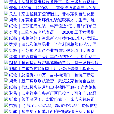
美迅｜深耕蜂窝纸板设备赛道，以技术创新赋能...
聚焦｜680家、1200亿——东莞造纸印刷产业的硬...
关注｜京山轻机荣登智能工厂非标定制自动化集...
聚焦｜东莞市银洲环保包装诚聘英才，生产、维...
纸盒｜江苏恒尚包装：年产值近2亿，目前订单已...
会员｜三隆包装老总寄语——2026职工子女暑期...
纸板｜密集签约！河北新光狂揽多条3米+超宽幅...
数据｜造纸和纸制品业上半年利润总额196亿，同...
纸板｜江苏知名水产企业布局纸包装项目，将引...
聚焦｜陕西这家二级厂年产值约3亿，计划启动二...
BHS｜超宽幅瓦线密集落地的背后，是一场行业认...
彩印｜广东兴艺印刷新工厂办公楼装修工程正式...
纸盒｜总投资2000万！吉林梅河口一包装厂新建...
聚焦｜新厂房刚刚试运营，武汉这家包装企业就...
纸板｜代纸损失从月均13吨骤降至1吨！这家纸板...
聚焦｜云南祥宇印务新厂区已投产，可年产2亿只...
纸盒｜落子湾区！吉宏股份旗下广东吉宏包装正...
招贤｜（ 截至2026.7.22）新增7条纸品厂岗位信息
纸箱｜顺丰集团招募江西脐橙彩箱供应商，预估...