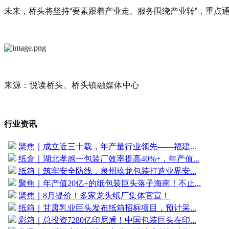
未来，桥头将坚持“要素跟着产业走、服务围绕产业转”，重
来源：悦读桥头、桥头镇融媒体中心
行业资讯
聚焦｜成立近三十载，年产量行业领先——福建...
纸盒｜湖北孝感一包装厂效率提高40%+，年产值...
纸箱｜筑牢安全防线，泉州玖龙包装打造业界安...
聚焦｜年产值20亿+的纸包装巨头落子海南！不止...
聚焦｜8月提价！多家龙头纸厂集体官宣！
纸箱｜甘肃乳业巨头发布纸箱招标项目，预计采...
彩箱｜总投资7280亿印尼盾！中国包装巨头在印...