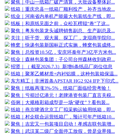
聚焦｜中山一纸箱厂破产清算，大批设备整体起...
纸箱｜重庆忠县一纸箱厂顺利投产，补齐当地农...
纸业｜河南省内单机产能最大包装纸生产线，即...
纸板｜和原纸见面之前，众松瓦楞辊“卷”了这...
聚焦｜粤东包装龙头诚聘销售副总、生产副总及...
关注｜听干货、观大展、探工厂，龙琨商学院印...
蜂窝｜快递包装新国标正式实施，蜂窝包装成终...
聚焦｜总投资10.5亿，安庆环泰年产3亿平方米包...
纸业｜森林包装集团：子公司台州森林收到政府...
招贤｜（ 截至2026.7.3）新增6条纸品厂岗位信息
纸箱｜聚苯乙烯材质+内衬铝膜，这种包装箱保温...
东方精工｜非洲首条APSTAR HG2 924 IFP 下印式...
聚焦｜纸板再涨3%-5%，纸箱厂面临经营考验！
聚焦｜亏损过亿港元！老牌港资包装厂直言关税...
佰俐｜大规格彩箱成型是一场“硬仗”？看包装...
纸箱｜燕京啤酒北京工厂拟采购运输用纸箱，即...
纸箱｜村企联合运营纸箱厂，预计可年产纸箱10...
聚焦｜吉宏又一包装项目启动！孝感吉联包装增...
聚焦｜武汉某二级厂全面停工放假，曾是业界领...