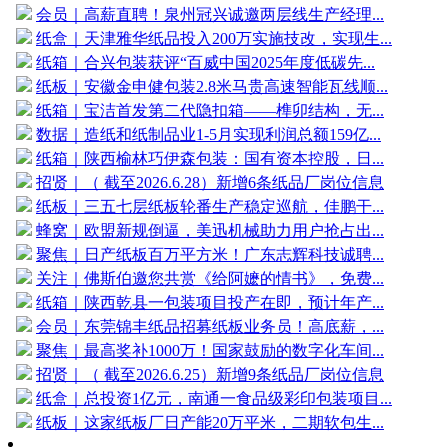
会员｜高薪直聘！泉州冠兴诚邀两层线生产经理...
纸盒｜天津雅华纸品投入200万实施技改，实现生...
纸箱｜合兴包装获评“百威中国2025年度低碳先...
纸板｜安徽金申健包装2.8米马贵高速智能瓦线顺...
纸箱｜宝洁首发第二代隐扣箱——榫卯结构，无...
数据｜造纸和纸制品业1-5月实现利润总额159亿...
纸箱｜陕西榆林巧伊森包装：国有资本控股，日...
招贤｜（ 截至2026.6.28）新增6条纸品厂岗位信息
纸板｜三五七层纸板轮番生产稳定巡航，佳鹏干...
蜂窝｜欧盟新规倒逼，美迅机械助力用户抢占出...
聚焦｜日产纸板百万平方米！广东志辉科技诚聘...
关注｜佛斯伯邀您共赏《给阿嬷的情书》，免费...
纸箱｜陕西乾县一包装项目投产在即，预计年产...
会员｜东莞锦丰纸品招募纸板业务员！高底薪，...
聚焦｜最高奖补1000万！国家鼓励的数字化车间...
招贤｜（ 截至2026.6.25）新增9条纸品厂岗位信息
纸盒｜总投资1亿元，南通一食品级彩印包装项目...
纸板｜这家纸板厂日产能20万平米，二期软包生...