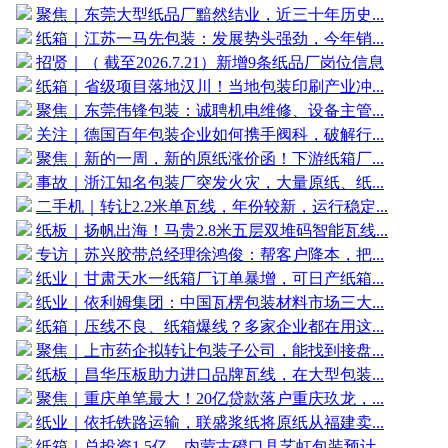
聚焦｜东莞大型纸品厂黯然结业，近三十年历史...
纸箱｜江苏一马先包装：发展势头强劲，今年销...
招贤｜（ 截至2026.7.21）新增9条纸品厂岗位信息
纸箱｜省级项目落地汉川！当地包装印刷产业冲...
聚焦｜东莞伟锋包装：诚聘机电维修、设备主管...
关注｜德国百年包装企业如何携手阀科，破解行...
聚焦｜新的一周，新的原纸涨价函！下游纸箱厂...
事故｜浙江知名包装厂突发火灾，大量原纸、纸...
二手机｜转让2.2米单瓦线，年份较新，运行稳定...
纸板｜扬帆出海！马贵2.8米五层双堆码智能瓦线...
专访｜苏兴胶带总经理徐鸿俊：帮客户降本，把...
纸业｜甘肃天水一纸箱厂订单暴增，可日产纸箱...
纸业｜依利姆集团：中国瓦楞包装材料市场三大...
纸箱｜压线不良、纸箱爆线？多家企业都在用这...
聚焦｜上市药企拟转让包装子公司，能找到接盘...
纸板｜昌华压板助力进口品牌瓦线，在大型包装...
聚焦｜重庆单笔最大！20亿贷款落户重庆玖龙，...
纸业｜依托铁路运输，联盛浆纸将原纸从福建卖...
纸箱｜总投资1.5亿，内蒙古磴口县艺虹包装预计...