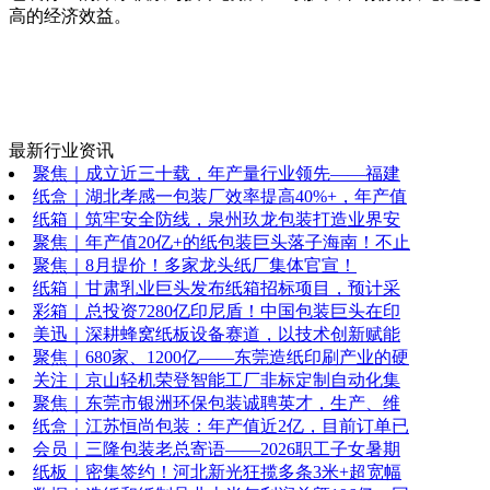
高的经济效益。
最新行业资讯
聚焦｜成立近三十载，年产量行业领先——福建
纸盒｜湖北孝感一包装厂效率提高40%+，年产值
纸箱｜筑牢安全防线，泉州玖龙包装打造业界安
聚焦｜年产值20亿+的纸包装巨头落子海南！不止
聚焦｜8月提价！多家龙头纸厂集体官宣！
纸箱｜甘肃乳业巨头发布纸箱招标项目，预计采
彩箱｜总投资7280亿印尼盾！中国包装巨头在印
美迅｜深耕蜂窝纸板设备赛道，以技术创新赋能
聚焦｜680家、1200亿——东莞造纸印刷产业的硬
关注｜京山轻机荣登智能工厂非标定制自动化集
聚焦｜东莞市银洲环保包装诚聘英才，生产、维
纸盒｜江苏恒尚包装：年产值近2亿，目前订单已
会员｜三隆包装老总寄语——2026职工子女暑期
纸板｜密集签约！河北新光狂揽多条3米+超宽幅