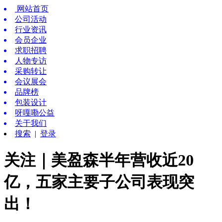
网站首页
公司活动
行业资讯
会员企业
求职招聘
人物专访
采购转让
会议展会
品牌榜
包装设计
呀嘎嘞公益
关于我们
搜索
|
登录
关注｜美盈森半年营收近20
亿，五家主要子公司表现突
出！