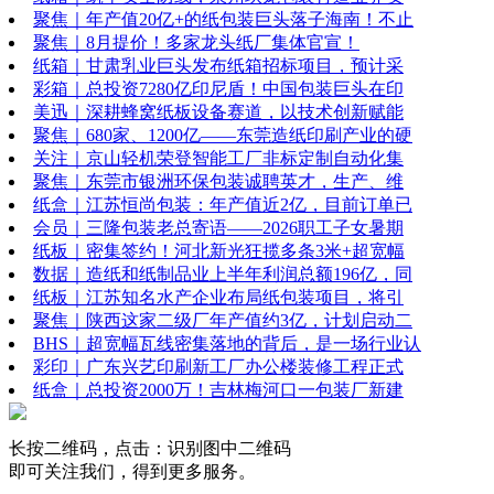
聚焦｜年产值20亿+的纸包装巨头落子海南！不止
聚焦｜8月提价！多家龙头纸厂集体官宣！
纸箱｜甘肃乳业巨头发布纸箱招标项目，预计采
彩箱｜总投资7280亿印尼盾！中国包装巨头在印
美迅｜深耕蜂窝纸板设备赛道，以技术创新赋能
聚焦｜680家、1200亿——东莞造纸印刷产业的硬
关注｜京山轻机荣登智能工厂非标定制自动化集
聚焦｜东莞市银洲环保包装诚聘英才，生产、维
纸盒｜江苏恒尚包装：年产值近2亿，目前订单已
会员｜三隆包装老总寄语——2026职工子女暑期
纸板｜密集签约！河北新光狂揽多条3米+超宽幅
数据｜造纸和纸制品业上半年利润总额196亿，同
纸板｜江苏知名水产企业布局纸包装项目，将引
聚焦｜陕西这家二级厂年产值约3亿，计划启动二
BHS｜超宽幅瓦线密集落地的背后，是一场行业认
彩印｜广东兴艺印刷新工厂办公楼装修工程正式
纸盒｜总投资2000万！吉林梅河口一包装厂新建
长按二维码，点击：识别图中二维码
即可关注我们，得到更多服务。