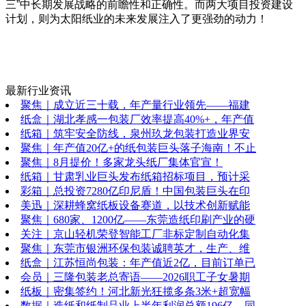
三”中长期发展战略的前瞻性和正确性。而两大项目投资建设
计划，则为太阳纸业的未来发展注入了更强劲的动力！
最新行业资讯
聚焦｜成立近三十载，年产量行业领先——福建
纸盒｜湖北孝感一包装厂效率提高40%+，年产值
纸箱｜筑牢安全防线，泉州玖龙包装打造业界安
聚焦｜年产值20亿+的纸包装巨头落子海南！不止
聚焦｜8月提价！多家龙头纸厂集体官宣！
纸箱｜甘肃乳业巨头发布纸箱招标项目，预计采
彩箱｜总投资7280亿印尼盾！中国包装巨头在印
美迅｜深耕蜂窝纸板设备赛道，以技术创新赋能
聚焦｜680家、1200亿——东莞造纸印刷产业的硬
关注｜京山轻机荣登智能工厂非标定制自动化集
聚焦｜东莞市银洲环保包装诚聘英才，生产、维
纸盒｜江苏恒尚包装：年产值近2亿，目前订单已
会员｜三隆包装老总寄语——2026职工子女暑期
纸板｜密集签约！河北新光狂揽多条3米+超宽幅
数据｜造纸和纸制品业上半年利润总额196亿，同