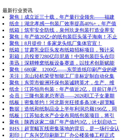
最新行业资讯
聚焦｜成立近三十载，年产量行业领先——福建
纸盒｜湖北孝感一包装厂效率提高40%+，年产值
纸箱｜筑牢安全防线，泉州玖龙包装打造业界安
聚焦｜年产值20亿+的纸包装巨头落子海南！不止
聚焦｜8月提价！多家龙头纸厂集体官宣！
纸箱｜甘肃乳业巨头发布纸箱招标项目，预计采
彩箱｜总投资7280亿印尼盾！中国包装巨头在印
美迅｜深耕蜂窝纸板设备赛道，以技术创新赋能
聚焦｜680家、1200亿——东莞造纸印刷产业的硬
关注｜京山轻机荣登智能工厂非标定制自动化集
聚焦｜东莞市银洲环保包装诚聘英才，生产、维
纸盒｜江苏恒尚包装：年产值近2亿，目前订单已
会员｜三隆包装老总寄语——2026职工子女暑期
纸板｜密集签约！河北新光狂揽多条3米+超宽幅
数据｜造纸和纸制品业上半年利润总额196亿，同
纸板｜江苏知名水产企业布局纸包装项目，将引
聚焦｜陕西这家二级厂年产值约3亿，计划启动二
BHS｜超宽幅瓦线密集落地的背后，是一场行业认
彩印｜广东兴艺印刷新工厂办公楼装修工程正式