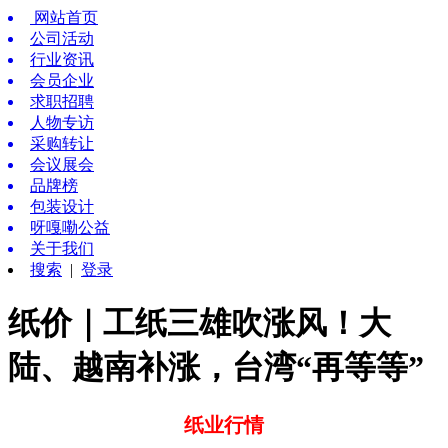
网站首页
公司活动
行业资讯
会员企业
求职招聘
人物专访
采购转让
会议展会
品牌榜
包装设计
呀嘎嘞公益
关于我们
搜索
|
登录
纸价｜工纸三雄吹涨风！大
陆、越南补涨，台湾“再等等”
纸业行情