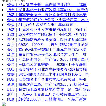
聚焦｜成立近三十载，年产量行业领先——福建
纸盒｜湖北孝感一包装厂效率提高40%+，年产值
纸箱｜筑牢安全防线，泉州玖龙包装打造业界安
聚焦｜年产值20亿+的纸包装巨头落子海南！不止
聚焦｜8月提价！多家龙头纸厂集体官宣！
纸箱｜甘肃乳业巨头发布纸箱招标项目，预计采
彩箱｜总投资7280亿印尼盾！中国包装巨头在印
美迅｜深耕蜂窝纸板设备赛道，以技术创新赋能
聚焦｜680家、1200亿——东莞造纸印刷产业的硬
关注｜京山轻机荣登智能工厂非标定制自动化集
聚焦｜东莞市银洲环保包装诚聘英才，生产、维
纸盒｜江苏恒尚包装：年产值近2亿，目前订单已
会员｜三隆包装老总寄语——2026职工子女暑期
纸板｜密集签约！河北新光狂揽多条3米+超宽幅
数据｜造纸和纸制品业上半年利润总额196亿，同
纸板｜江苏知名水产企业布局纸包装项目，将引
聚焦｜陕西这家二级厂年产值约3亿，计划启动二
BHS｜超宽幅瓦线密集落地的背后，是一场行业认
彩印｜广东兴艺印刷新工厂办公楼装修工程正式
纸盒｜总投资2000万！吉林梅河口一包装厂新建