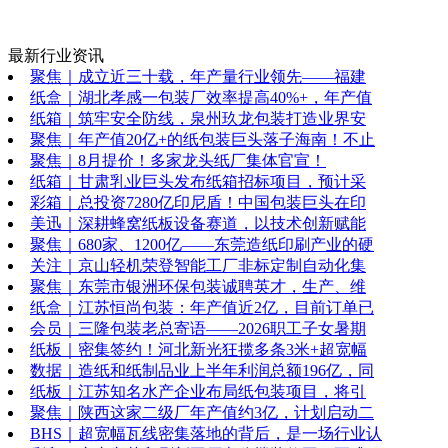
最新行业资讯
聚焦｜成立近三十载，年产量行业领先——福建
纸盒｜湖北孝感一包装厂效率提高40%+，年产值
纸箱｜筑牢安全防线，泉州玖龙包装打造业界安
聚焦｜年产值20亿+的纸包装巨头落子海南！不止
聚焦｜8月提价！多家龙头纸厂集体官宣！
纸箱｜甘肃乳业巨头发布纸箱招标项目，预计采
彩箱｜总投资7280亿印尼盾！中国包装巨头在印
美迅｜深耕蜂窝纸板设备赛道，以技术创新赋能
聚焦｜680家、1200亿——东莞造纸印刷产业的硬
关注｜京山轻机荣登智能工厂非标定制自动化集
聚焦｜东莞市银洲环保包装诚聘英才，生产、维
纸盒｜江苏恒尚包装：年产值近2亿，目前订单已
会员｜三隆包装老总寄语——2026职工子女暑期
纸板｜密集签约！河北新光狂揽多条3米+超宽幅
数据｜造纸和纸制品业上半年利润总额196亿，同
纸板｜江苏知名水产企业布局纸包装项目，将引
聚焦｜陕西这家二级厂年产值约3亿，计划启动二
BHS｜超宽幅瓦线密集落地的背后，是一场行业认