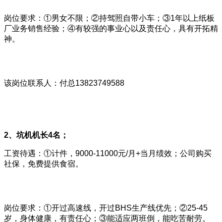
岗位要求：①男女不限；②持驾照自带小车；③1年以上纸板
厂业务销售经验；④有较强的事业心以及责任心，具有开拓精
神。
该岗位联系人：付总13823749588
2、坑机机长4名；
工资待遇：①计件，9000-11000元/月+当月绩效；公司购买
社保，免费提供食宿。
岗位要求：①开过高速线，开过BHS生产线优先；②25-45
岁，身体健康，有责任心；③能适应两班倒，能吃苦耐劳。