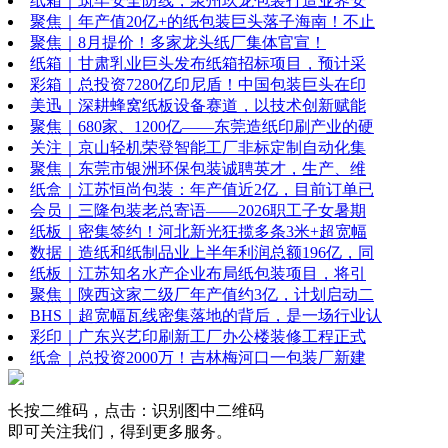
纸箱｜筑牢安全防线，泉州玖龙包装打造业界安
聚焦｜年产值20亿+的纸包装巨头落子海南！不止
聚焦｜8月提价！多家龙头纸厂集体官宣！
纸箱｜甘肃乳业巨头发布纸箱招标项目，预计采
彩箱｜总投资7280亿印尼盾！中国包装巨头在印
美迅｜深耕蜂窝纸板设备赛道，以技术创新赋能
聚焦｜680家、1200亿——东莞造纸印刷产业的硬
关注｜京山轻机荣登智能工厂非标定制自动化集
聚焦｜东莞市银洲环保包装诚聘英才，生产、维
纸盒｜江苏恒尚包装：年产值近2亿，目前订单已
会员｜三隆包装老总寄语——2026职工子女暑期
纸板｜密集签约！河北新光狂揽多条3米+超宽幅
数据｜造纸和纸制品业上半年利润总额196亿，同
纸板｜江苏知名水产企业布局纸包装项目，将引
聚焦｜陕西这家二级厂年产值约3亿，计划启动二
BHS｜超宽幅瓦线密集落地的背后，是一场行业认
彩印｜广东兴艺印刷新工厂办公楼装修工程正式
纸盒｜总投资2000万！吉林梅河口一包装厂新建
长按二维码，点击：识别图中二维码
即可关注我们，得到更多服务。