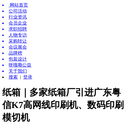
网站首页
公司活动
行业资讯
会员企业
求职招聘
人物专访
采购转让
会议展会
品牌榜
包装设计
呀嘎嘞公益
关于我们
搜索
|
登录
纸箱｜多家纸箱厂引进广东粤
信K7高网线印刷机、数码印刷
模切机