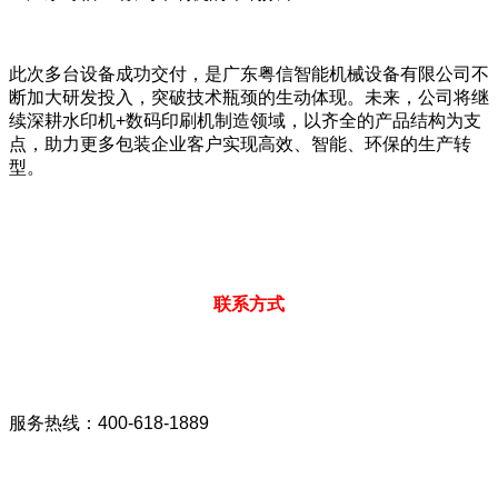
此次多台设备成功交付，是广东粤信智能机械设备有限公司不
断加大研发投入，突破技术瓶颈的生动体现。未来，公司将继
续深耕水印机+数码印刷机制造领域，以齐全的产品结构为支
点，助力更多包装企业客户实现高效、智能、环保的生产转
型。
联系方式
服务热线：400-618-1889