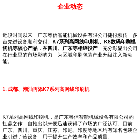
企业动态
近段时间以来，广东粤信智能机械设备有限公司捷报频传，多
台先进设备顺利交付。
K7系列高网线印刷机、K8数码印刷模
切机等核心产品，在四川、广东等相继投产
，充分彰显出公司
在行业里的市场影响力，为区域印刷包装产业升级注入新动
能。
1. 成都、潮汕再添K7系列高网线印刷机
K7系列高网线印刷机，是广东粤信智能机械设备有限公司的
扛鼎之作，自推出以来便迅速获得了市场的广泛认可。目前，
广东、四川、重庆、江苏、印尼、印度等地区均有知名包装企
业引进了该设备，用于提升生产效率和产品质量。