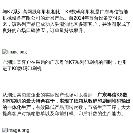
与K7系列高网线印刷机相比，K8数码印刷机是广东粤信智能
机械设备有限公司的新兴产品。自2024年首台设备交付以
来，该系列产品已成功入驻潮汕地区多家客户，并逐渐形成了
良好的市场口碑效应，订单量持续攀升。
△潮汕某客户在采购的广东粤信K7系列印刷机的同时，也引
进了K8数码印刷机
从潮汕某包装企业的实际投产现场可以看到，
广东粤信
K8
数
码印刷机的最大特色在于，实现了纸箱从数码印刷到堆码输出
的一体化生产，
有效降低产品周转次数，节省生产工序，大大
提高客户对纸箱散单以及印前打样、印后补数的生产能力。