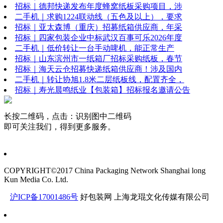
招标｜德邦快递发布年度蜂窝纸板采购项目，涉
二手机｜求购1224联动线（五色及以上），要求
招标｜亚太森博（重庆）招募纸箱供应商，年采
招标｜四家包装企业中标武汉百事可乐2026年度
二手机｜低价转让一台手动啤机，能正常生产
招标｜山东滨州市一纸箱厂招标采购纸板，春节
招标｜海天云仓招募快递纸箱供应商！涉及国内
二手机｜转让协旭1.8米二层纸板线，配置齐全，
招标｜寿光晨鸣纸业【包装箱】招标报名邀请公告
长按二维码，点击：识别图中二维码
即可关注我们，得到更多服务。
COPYRIGHT©2017 China Packaging Network
Shanghai long
Kun Media Co. Ltd.
沪ICP备17001486号
好包装网
上海龙琨文化传媒有限公司