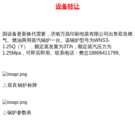
设备转让
因设备更新换代需要，济南万昌印刷包装有限公司出售双良燃
气、燃油两用蒸汽锅炉一台。该锅炉型号为WNS3-
1.25Q（Y） ，额定蒸发量为3T/h，额定蒸汽压力为
1.25Mpa，可即买即用。联系电话：樊总18806411799。
△双良锅炉标牌
△锅炉参数表