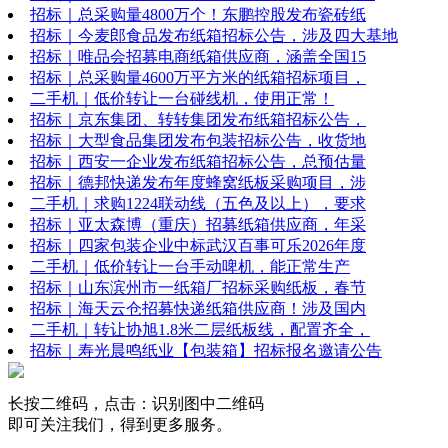
招标｜总采购量4800万个！东鹏控股发布瓷砖纸
招标｜今麦郎食品发布纸箱招标公告，涉及四大基地
招标｜唯品会招募电商纸箱供应商，涵盖全国15
招标｜总采购量4600万平方米的纸箱招标项目，
二手机｜低价转让一台碰线机，使用正常！
招标｜京东集团、转转集团发布纸箱招标公告，
招标｜大型食品集团发布包装招标公告，收货地
招标｜西安一企业发布纸箱招标公告，总预估量
招标｜德邦快递发布年度蜂窝纸板采购项目，涉
二手机｜求购1224联动线（五色及以上），要求
招标｜亚太森博（重庆）招募纸箱供应商，年采
招标｜四家包装企业中标武汉百事可乐2026年度
二手机｜低价转让一台手动啤机，能正常生产
招标｜山东滨州市一纸箱厂招标采购纸板，春节
招标｜海天云仓招募快递纸箱供应商！涉及国内
二手机｜转让协旭1.8米二层纸板线，配置齐全，
招标｜寿光晨鸣纸业【包装箱】招标报名邀请公告
长按二维码，点击：识别图中二维码
即可关注我们，得到更多服务。