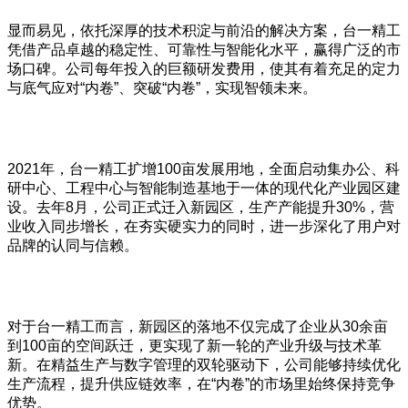
显而易见，依托深厚的技术积淀与前沿的解决方案，台一精工
凭借产品卓越的稳定性、可靠性与智能化水平，赢得广泛的市
场口碑。公司每年投入的巨额研发费用，使其有着充足的定力
与底气应对“内卷”、突破“内卷”，实现智领未来。
2021年，台一精工扩增100亩发展用地，全面启动集办公、科
研中心、工程中心与智能制造基地于一体的现代化产业园区建
设。去年8月，公司正式迁入新园区，生产产能提升30%，营
业收入同步增长，在夯实硬实力的同时，进一步深化了用户对
品牌的认同与信赖。
对于台一精工而言，新园区的落地不仅完成了企业从30余亩
到100亩的空间跃迁，更实现了新一轮的产业升级与技术革
新。在精益生产与数字管理的双轮驱动下，公司能够持续优化
生产流程，提升供应链效率，在“内卷”的市场里始终保持竞争
优势。