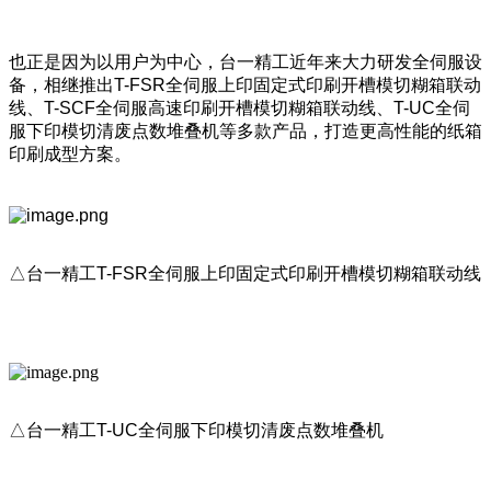
也正是因为以用户为中心，台一精工近年来大力研发全伺服设
备，相继推出T-FSR全伺服上印固定式印刷开槽模切糊箱联动
线、T-SCF全伺服高速印刷开槽模切糊箱联动线、T-UC全伺
服下印模切清废点数堆叠机等多款产品，打造更高性能的纸箱
印刷成型方案。
△台一精工T-FSR全伺服上印固定式印刷开槽模切糊箱联动线
△台一精工T-UC全伺服下印模切清废点数堆叠机