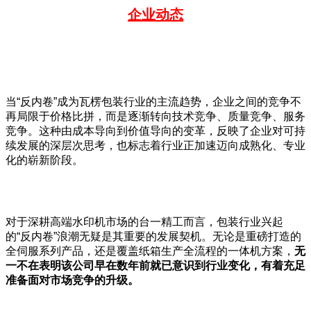
企业动态
当“反内卷”成为瓦楞包装行业的主流趋势，企业之间的竞争不
再局限于价格比拼，而是逐渐转向技术竞争、质量竞争、服务
竞争。这种由成本导向到价值导向的变革，反映了企业对可持
续发展的深层次思考，也标志着行业正加速迈向成熟化、专业
化的崭新阶段。
对于深耕高端水印机市场的台一精工而言，包装行业兴起
的“反内卷”浪潮无疑是其重要的发展契机。无论是重磅打造的
全伺服系列产品，还是覆盖纸箱生产全流程的一体机方案，
无
一不在表明该公司早在数年前就已意识到行业变化，有着充足
准备面对市场竞争的升级。