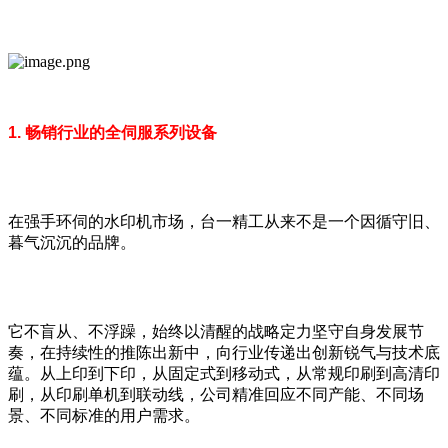
1. 畅销行业的全伺服系列设备
在强手环伺的水印机市场，台一精工从来不是一个因循守旧、
暮气沉沉的品牌。
它不盲从、不浮躁，始终以清醒的战略定力坚守自身发展节
奏，在持续性的推陈出新中，向行业传递出创新锐气与技术底
蕴。从上印到下印，从固定式到移动式，从常规印刷到高清印
刷，从印刷单机到联动线，公司精准回应不同产能、不同场
景、不同标准的用户需求。