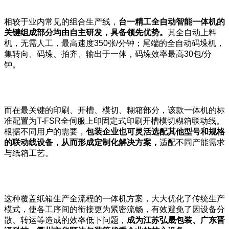
相较于业内常见的组合生产线，
台一精工全自动智能一体机的
关键组成部分均由自主研发，具备领先优势。
其全自动上料
机，无需人工，最高速度350张/分钟；尾端的全自动码垛机，
集转向、码垛、拍齐、输出于一体，码垛效率最高30包/分
钟。
而在最关键的印刷、开槽、模切、糊箱部分，该款一体机的标
准配置为T-FSR全伺服上印固定式印刷开槽模切糊箱联动线。
根据不同用户的需要，
包装企业也可灵活选配其他型号和规格
的联动线设备，从而形成定制化解决方案，
适配不同产能需求
与纸箱工艺。
这种覆盖纸箱生产全流程的一体机方案，大大优化了传统生产
模式，使各工序间的衔接更为紧密流畅，有效避免了因设备分
散、转运等造成的效率低下问题，
成为江苏弘晟包装、广东晋