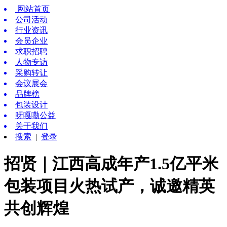
网站首页
公司活动
行业资讯
会员企业
求职招聘
人物专访
采购转让
会议展会
品牌榜
包装设计
呀嘎嘞公益
关于我们
搜索
|
登录
招贤｜江西高成年产1.5亿平米
包装项目火热试产，诚邀精英
共创辉煌