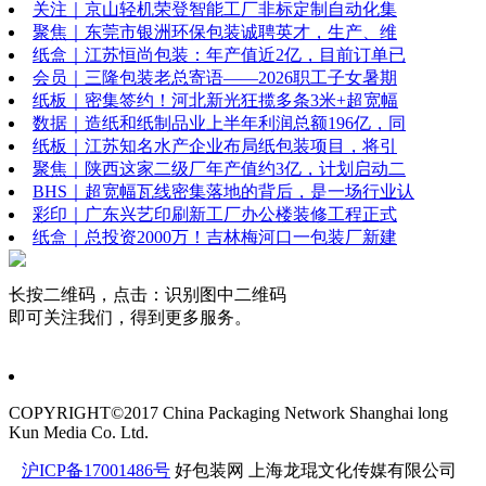
关注｜京山轻机荣登智能工厂非标定制自动化集
聚焦｜东莞市银洲环保包装诚聘英才，生产、维
纸盒｜江苏恒尚包装：年产值近2亿，目前订单已
会员｜三隆包装老总寄语——2026职工子女暑期
纸板｜密集签约！河北新光狂揽多条3米+超宽幅
数据｜造纸和纸制品业上半年利润总额196亿，同
纸板｜江苏知名水产企业布局纸包装项目，将引
聚焦｜陕西这家二级厂年产值约3亿，计划启动二
BHS｜超宽幅瓦线密集落地的背后，是一场行业认
彩印｜广东兴艺印刷新工厂办公楼装修工程正式
纸盒｜总投资2000万！吉林梅河口一包装厂新建
长按二维码，点击：识别图中二维码
即可关注我们，得到更多服务。
COPYRIGHT©2017 China Packaging Network
Shanghai long
Kun Media Co. Ltd.
沪ICP备17001486号
好包装网
上海龙琨文化传媒有限公司