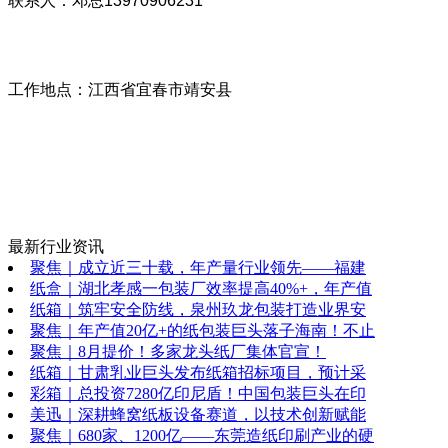
联系人：邓总13970906231
工作地点：江西省宜春市靖安县
最新行业资讯
聚焦｜成立近三十载，年产量行业领先——福建
纸盒｜湖北孝感一包装厂效率提高40%+，年产值
纸箱｜筑牢安全防线，泉州玖龙包装打造业界安
聚焦｜年产值20亿+的纸包装巨头落子海南！不止
聚焦｜8月提价！多家龙头纸厂集体官宣！
纸箱｜甘肃乳业巨头发布纸箱招标项目，预计采
彩箱｜总投资7280亿印尼盾！中国包装巨头在印
美迅｜深耕蜂窝纸板设备赛道，以技术创新赋能
聚焦｜680家、1200亿——东莞造纸印刷产业的硬