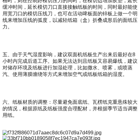
槽时，则在控制好模切压力的同时，在模切边增加胶垫，延长
缓冲时间，延长模切刀口直接接触纸板的时间，同时最好能使
用宽刀口的模切压线刀，也可在活动啤板面的锌板上做一个明
线来增加压线的弧度，以减轻纸箱（盒）折叠成形后的面纸压
力。
五、由于天气湿度影响，建议
双面机纸板生产出来后最好在
8
小时内完成后道工序。如果无法达到且纸板又容易爆线，建议
对储存环境及纸板进行加湿处理，比如撒水、喷雾，或喷蒸
汽、使用薄膜缠绕等方式来增加空气或纸板纸箱的湿度。
六、纸板材质的调整：尽量避免面底纸、
瓦楞纸克重悬殊较大
的情况，根据原纸及纸板强度合理配材，并根据季节适当调整
用纸。