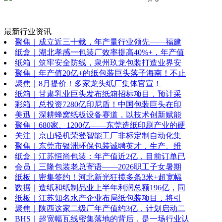
最新行业资讯
聚焦｜成立近三十载，年产量行业领先——福建
纸盒｜湖北孝感一包装厂效率提高40%+，年产值
纸箱｜筑牢安全防线，泉州玖龙包装打造业界安
聚焦｜年产值20亿+的纸包装巨头落子海南！不止
聚焦｜8月提价！多家龙头纸厂集体官宣！
纸箱｜甘肃乳业巨头发布纸箱招标项目，预计采
彩箱｜总投资7280亿印尼盾！中国包装巨头在印
美迅｜深耕蜂窝纸板设备赛道，以技术创新赋能
聚焦｜680家、1200亿——东莞造纸印刷产业的硬
关注｜京山轻机荣登智能工厂非标定制自动化集
聚焦｜东莞市银洲环保包装诚聘英才，生产、维
纸盒｜江苏恒尚包装：年产值近2亿，目前订单已
会员｜三隆包装老总寄语——2026职工子女暑期
纸板｜密集签约！河北新光狂揽多条3米+超宽幅
数据｜造纸和纸制品业上半年利润总额196亿，同
纸板｜江苏知名水产企业布局纸包装项目，将引
聚焦｜陕西这家二级厂年产值约3亿，计划启动二
BHS｜超宽幅瓦线密集落地的背后，是一场行业认