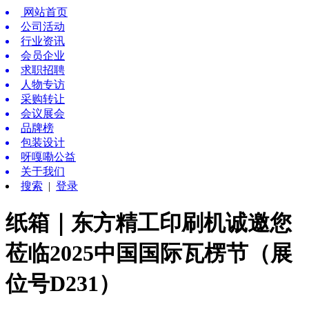
网站首页
公司活动
行业资讯
会员企业
求职招聘
人物专访
采购转让
会议展会
品牌榜
包装设计
呀嘎嘞公益
关于我们
搜索
|
登录
纸箱｜东方精工印刷机诚邀您
莅临2025中国国际瓦楞节（展
位号D231）