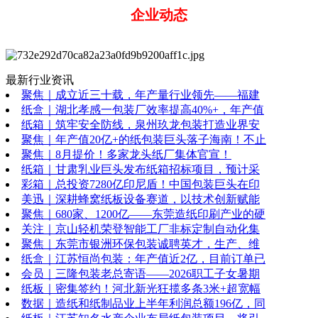
企业动态
最新行业资讯
聚焦｜成立近三十载，年产量行业领先——福建
纸盒｜湖北孝感一包装厂效率提高40%+，年产值
纸箱｜筑牢安全防线，泉州玖龙包装打造业界安
聚焦｜年产值20亿+的纸包装巨头落子海南！不止
聚焦｜8月提价！多家龙头纸厂集体官宣！
纸箱｜甘肃乳业巨头发布纸箱招标项目，预计采
彩箱｜总投资7280亿印尼盾！中国包装巨头在印
美迅｜深耕蜂窝纸板设备赛道，以技术创新赋能
聚焦｜680家、1200亿——东莞造纸印刷产业的硬
关注｜京山轻机荣登智能工厂非标定制自动化集
聚焦｜东莞市银洲环保包装诚聘英才，生产、维
纸盒｜江苏恒尚包装：年产值近2亿，目前订单已
会员｜三隆包装老总寄语——2026职工子女暑期
纸板｜密集签约！河北新光狂揽多条3米+超宽幅
数据｜造纸和纸制品业上半年利润总额196亿，同