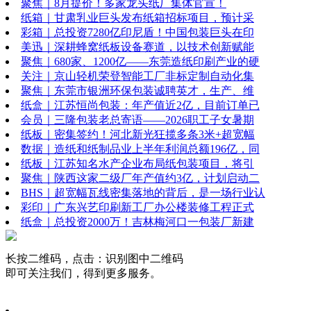
聚焦｜8月提价！多家龙头纸厂集体官宣！
纸箱｜甘肃乳业巨头发布纸箱招标项目，预计采
彩箱｜总投资7280亿印尼盾！中国包装巨头在印
美迅｜深耕蜂窝纸板设备赛道，以技术创新赋能
聚焦｜680家、1200亿——东莞造纸印刷产业的硬
关注｜京山轻机荣登智能工厂非标定制自动化集
聚焦｜东莞市银洲环保包装诚聘英才，生产、维
纸盒｜江苏恒尚包装：年产值近2亿，目前订单已
会员｜三隆包装老总寄语——2026职工子女暑期
纸板｜密集签约！河北新光狂揽多条3米+超宽幅
数据｜造纸和纸制品业上半年利润总额196亿，同
纸板｜江苏知名水产企业布局纸包装项目，将引
聚焦｜陕西这家二级厂年产值约3亿，计划启动二
BHS｜超宽幅瓦线密集落地的背后，是一场行业认
彩印｜广东兴艺印刷新工厂办公楼装修工程正式
纸盒｜总投资2000万！吉林梅河口一包装厂新建
长按二维码，点击：识别图中二维码
即可关注我们，得到更多服务。