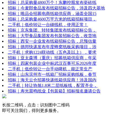
招标｜总采购量4800万个！东鹏控股发布瓷砖纸
招标｜今麦郎食品发布纸箱招标公告，涉及四大基地
招标｜唯品会招募电商纸箱供应商，涵盖全国15
招标｜总采购量4600万平方米的纸箱招标项目，
二手机｜低价转让一台碰线机，使用正常！
招标｜京东集团、转转集团发布纸箱招标公告，
招标｜大型食品集团发布包装招标公告，收货地
招标｜西安一企业发布纸箱招标公告，总预估量
招标｜德邦快递发布年度蜂窝纸板采购项目，涉
二手机｜求购1224联动线（五色及以上），要求
招标｜亚太森博（重庆）招募纸箱供应商，年采
招标｜四家包装企业中标武汉百事可乐2026年度
二手机｜低价转让一台手动啤机，能正常生产
招标｜山东滨州市一纸箱厂招标采购纸板，春节
招标｜海天云仓招募快递纸箱供应商！涉及国内
二手机｜转让协旭1.8米二层纸板线，配置齐全，
招标｜寿光晨鸣纸业【包装箱】招标报名邀请公告
长按二维码，点击：识别图中二维码
即可关注我们，得到更多服务。