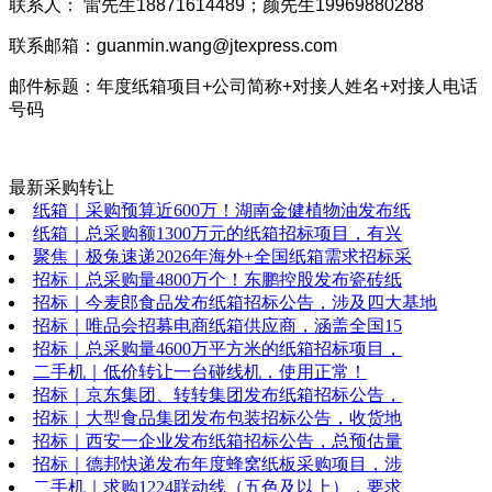
联系人： 雷先生18871614489；颜先生19969880288
联系邮箱：guanmin.wang@jtexpress.com
邮件标题：年度纸箱项目+公司简称+对接人姓名+对接人电话
号码
最新采购转让
纸箱｜采购预算近600万！湖南金健植物油发布纸
纸箱｜总采购额1300万元的纸箱招标项目，有兴
聚焦｜极兔速递2026年海外+全国纸箱需求招标采
招标｜总采购量4800万个！东鹏控股发布瓷砖纸
招标｜今麦郎食品发布纸箱招标公告，涉及四大基地
招标｜唯品会招募电商纸箱供应商，涵盖全国15
招标｜总采购量4600万平方米的纸箱招标项目，
二手机｜低价转让一台碰线机，使用正常！
招标｜京东集团、转转集团发布纸箱招标公告，
招标｜大型食品集团发布包装招标公告，收货地
招标｜西安一企业发布纸箱招标公告，总预估量
招标｜德邦快递发布年度蜂窝纸板采购项目，涉
二手机｜求购1224联动线（五色及以上），要求