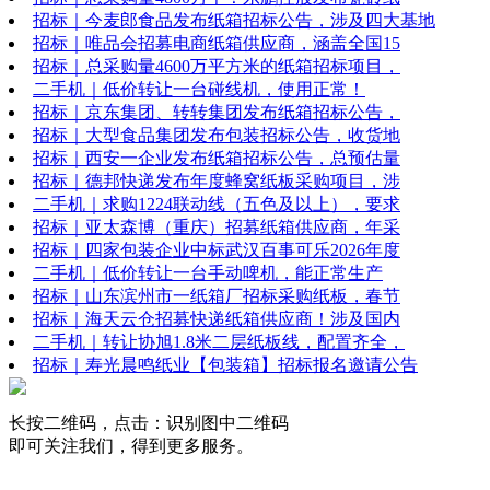
招标｜今麦郎食品发布纸箱招标公告，涉及四大基地
招标｜唯品会招募电商纸箱供应商，涵盖全国15
招标｜总采购量4600万平方米的纸箱招标项目，
二手机｜低价转让一台碰线机，使用正常！
招标｜京东集团、转转集团发布纸箱招标公告，
招标｜大型食品集团发布包装招标公告，收货地
招标｜西安一企业发布纸箱招标公告，总预估量
招标｜德邦快递发布年度蜂窝纸板采购项目，涉
二手机｜求购1224联动线（五色及以上），要求
招标｜亚太森博（重庆）招募纸箱供应商，年采
招标｜四家包装企业中标武汉百事可乐2026年度
二手机｜低价转让一台手动啤机，能正常生产
招标｜山东滨州市一纸箱厂招标采购纸板，春节
招标｜海天云仓招募快递纸箱供应商！涉及国内
二手机｜转让协旭1.8米二层纸板线，配置齐全，
招标｜寿光晨鸣纸业【包装箱】招标报名邀请公告
长按二维码，点击：识别图中二维码
即可关注我们，得到更多服务。