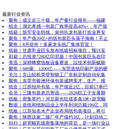
最新行业资讯
聚焦｜成立近三十载，年产量行业领先——福建
纸盒｜湖北孝感一包装厂效率提高40%+，年产值
纸箱｜筑牢安全防线，泉州玖龙包装打造业界安
聚焦｜年产值20亿+的纸包装巨头落子海南！不止
聚焦｜8月提价！多家龙头纸厂集体官宣！
纸箱｜甘肃乳业巨头发布纸箱招标项目，预计采
彩箱｜总投资7280亿印尼盾！中国包装巨头在印
美迅｜深耕蜂窝纸板设备赛道，以技术创新赋能
聚焦｜680家、1200亿——东莞造纸印刷产业的硬
关注｜京山轻机荣登智能工厂非标定制自动化集
聚焦｜东莞市银洲环保包装诚聘英才，生产、维
纸盒｜江苏恒尚包装：年产值近2亿，目前订单已
会员｜三隆包装老总寄语——2026职工子女暑期
纸板｜密集签约！河北新光狂揽多条3米+超宽幅
数据｜造纸和纸制品业上半年利润总额196亿，同
纸板｜江苏知名水产企业布局纸包装项目，将引
聚焦｜陕西这家二级厂年产值约3亿，计划启动二
BHS｜超宽幅瓦线密集落地的背后，是一场行业认