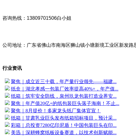
咨询热线：13809701506白小姐
公司地址：广东省佛山市南海区狮山镇小塘新境工业区新发路
行业资讯
聚焦｜成立近三十载，年产量行业领先——福建...
纸盒｜湖北孝感一包装厂效率提高40%+，年产值...
纸箱｜筑牢安全防线，泉州玖龙包装打造业界安...
聚焦｜年产值20亿+的纸包装巨头落子海南！不止...
聚焦｜8月提价！多家龙头纸厂集体官宣！
纸箱｜甘肃乳业巨头发布纸箱招标项目，预计采...
彩箱｜总投资7280亿印尼盾！中国包装巨头在印...
美迅｜深耕蜂窝纸板设备赛道，以技术创新赋能...