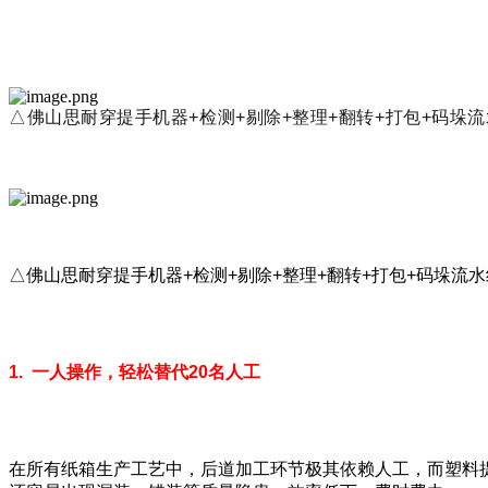
△佛山思耐穿提手机器+检测+剔除+整理+翻转+打包+码垛
△佛山思耐穿提手机器+检测+剔除+整理+翻转+打包+码垛流
1. 一人操作，轻松替代20名人工
在所有纸箱生产工艺中，后道加工环节极其依赖人工，而塑料提