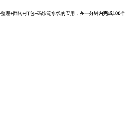
+整理+翻转+打包+码垛流水线的应用，
在一分钟内完成
100
个