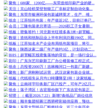
聚焦｜680家、1200亿——东莞造纸印刷产业的硬...
关注｜京山轻机荣登智能工厂非标定制自动化集...
聚焦｜东莞市银洲环保包装诚聘英才，生产、维...
纸盒｜江苏恒尚包装：年产值近2亿，目前订单已...
会员｜三隆包装老总寄语——2026职工子女暑期...
纸板｜密集签约！河北新光狂揽多条3米+超宽幅...
数据｜造纸和纸制品业上半年利润总额196亿，同...
纸板｜江苏知名水产企业布局纸包装项目，将引...
聚焦｜陕西这家二级厂年产值约3亿，计划启动二...
BHS｜超宽幅瓦线密集落地的背后，是一场行业认...
彩印｜广东兴艺印刷新工厂办公楼装修工程正式...
纸盒｜总投资2000万！吉林梅河口一包装厂新建...
聚焦｜新厂房刚刚试运营，武汉这家包装企业就...
纸板｜代纸损失从月均13吨骤降至1吨！这家纸板...
聚焦｜云南祥宇印务新厂区已投产，可年产2亿只...
纸盒｜落子湾区！吉宏股份旗下广东吉宏包装正...
招贤｜（ 截至2026.7.22）新增7条纸品厂岗位信息
纸箱｜顺丰集团招募江西脐橙彩箱供应商，预估...
聚焦｜东莞大型纸品厂黯然结业，近三十年历史...