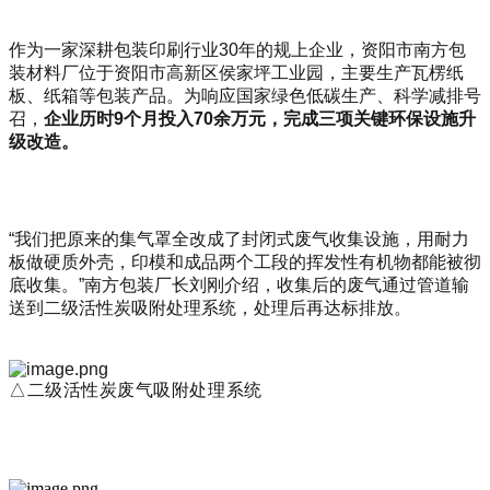
作为一家深耕包装印刷行业
30年的
规上企业，资阳市南方包
装材料厂位于资阳市高新区侯家坪工业园，主要生产瓦楞纸
板、纸箱等包装产品。为响应国家绿色低碳生产、科学减排号
召，
企业历时
9
个月投入70
余万元，完成三项关键环保设施升
级改造。
“我们把原来的集气罩全改成了封闭式废气收集设施，用耐力
板做硬质外壳，印模和成品两个工段的挥发性有机物都能被彻
底收集。”南方包装厂长刘刚介绍，收集后的废气通过管道输
送到二级活性炭吸附处理系统，处理后再达标排放。
△二级活性炭废气吸附处理系统