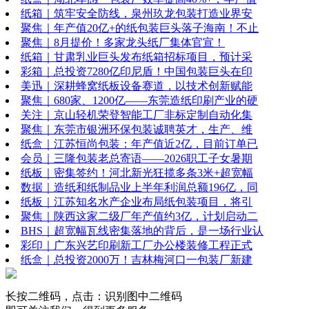
纸箱｜筑牢安全防线，泉州玖龙包装打造业界安
聚焦｜年产值20亿+的纸包装巨头落子海南！不止
聚焦｜8月提价！多家龙头纸厂集体官宣！
纸箱｜甘肃乳业巨头发布纸箱招标项目，预计采
彩箱｜总投资7280亿印尼盾！中国包装巨头在印
美迅｜深耕蜂窝纸板设备赛道，以技术创新赋能
聚焦｜680家、1200亿——东莞造纸印刷产业的硬
关注｜京山轻机荣登智能工厂非标定制自动化集
聚焦｜东莞市银洲环保包装诚聘英才，生产、维
纸盒｜江苏恒尚包装：年产值近2亿，目前订单已
会员｜三隆包装老总寄语——2026职工子女暑期
纸板｜密集签约！河北新光狂揽多条3米+超宽幅
数据｜造纸和纸制品业上半年利润总额196亿，同
纸板｜江苏知名水产企业布局纸包装项目，将引
聚焦｜陕西这家二级厂年产值约3亿，计划启动二
BHS｜超宽幅瓦线密集落地的背后，是一场行业认
彩印｜广东兴艺印刷新工厂办公楼装修工程正式
纸盒｜总投资2000万！吉林梅河口一包装厂新建
长按二维码，点击：识别图中二维码