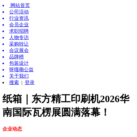
网站首页
公司活动
行业资讯
会员企业
求职招聘
人物专访
采购转让
会议展会
品牌榜
包装设计
呀嘎嘞公益
关于我们
搜索
|
登录
纸箱｜东方精工印刷机2026华
南国际瓦楞展圆满落幕！
企业动态