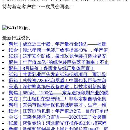
待与新老客户在下一次展会再会！
最新行业资讯
聚焦｜成立近三十载，年产量行业领先——福建
纸盒｜湖北孝感一包装厂效率提高40%+，年产值
纸箱｜筑牢安全防线，泉州玖龙包装打造业界安
聚焦｜年产值20亿+的纸包装巨头落子海南！不止
聚焦｜8月提价！多家龙头纸厂集体官宣！
纸箱｜甘肃乳业巨头发布纸箱招标项目，预计采
彩箱｜总投资7280亿印尼盾！中国包装巨头在印
美迅｜深耕蜂窝纸板设备赛道，以技术创新赋能
聚焦｜680家、1200亿——东莞造纸印刷产业的硬
关注｜京山轻机荣登智能工厂非标定制自动化集
聚焦｜东莞市银洲环保包装诚聘英才，生产、维
纸盒｜江苏恒尚包装：年产值近2亿，目前订单已
会员｜三隆包装老总寄语——2026职工子女暑期
纸板｜密集签约！河北新光狂揽多条3米+超宽幅
数据｜造纸和纸制品业上半年利润总额196亿，同