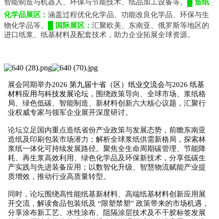
智能制造与机器人、环保与节能技术、纸品加工设备等。
█ 造纸
化学品展区：
涵盖过程优化化学品、功能改良化学品、环保与生
物化学品等。
█ 国际展区：
汇聚欧美、东南亚、俄罗斯等地区的
进口纸浆、纸基材料及配套技术，助力企业拓展全球资源。
展会同期举办
2026 第九届十省（区）纸业交流会
与
2026 纸基
材料应用与科技发展论坛
，围绕政策导向、全球市场、浆纸格
局、绿色低碳、智能制造、新材料创新六大核心议题，汇聚行
业权威专家与领军企业展开深度研讨。
论坛立足国内重点造纸省份产业政策与发展态势，前瞻东南亚
造纸及印刷包装市场潜力；解析全球浆纸供需新格局，探索
林
浆纸一体化可持续发展
路径。聚焦全生命周期碳管理、节能降
耗、再生浆高效利用、绿色化学品及环保新技术，分享低碳生
产实践与先进装备应用；以数智化升级、智慧物流赋能产业提
质增效，推动行业高质量转型。
同时，论坛围绕高性能纸基新材料、
高端纸基材料创新
应用展
开交流，解读食品包装纸及 “限塑禁塑” 政策带来的市场机遇，
分享涂布新工艺、
水性涂布
、阻隔涂层技术及不干胶标签发展