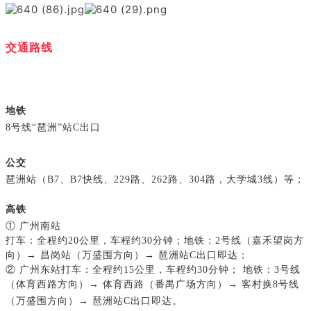
交通路线
地铁
8号线“琶洲”站C出口
公交
琶洲站（B7、B7快线、229路、262路、304路，
大学城3线）等；
高铁
① 广州南站
打车：全程约20公里，车程约30分钟；
地铁：2号线（嘉禾望岗方
向）
→
昌岗站（万盛围方向）
→
琶洲站C出口即达；
② 广州东站
打车：全程约15公里，车程约30分钟；
地铁：3号线
（体育西路方向）
→
体育西路（番禺广场方向）
→
客村换8号线
（万盛围方向）
→
琶洲站C出口即达。