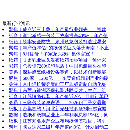
最新行业资讯
聚焦｜成立近三十载，年产量行业领先——福建
纸盒｜湖北孝感一包装厂效率提高40%+，年产值
纸箱｜筑牢安全防线，泉州玖龙包装打造业界安
聚焦｜年产值20亿+的纸包装巨头落子海南！不止
聚焦｜8月提价！多家龙头纸厂集体官宣！
纸箱｜甘肃乳业巨头发布纸箱招标项目，预计采
彩箱｜总投资7280亿印尼盾！中国包装巨头在印
美迅｜深耕蜂窝纸板设备赛道，以技术创新赋能
聚焦｜680家、1200亿——东莞造纸印刷产业的硬
关注｜京山轻机荣登智能工厂非标定制自动化集
聚焦｜东莞市银洲环保包装诚聘英才，生产、维
纸盒｜江苏恒尚包装：年产值近2亿，目前订单已
会员｜三隆包装老总寄语——2026职工子女暑期
纸板｜密集签约！河北新光狂揽多条3米+超宽幅
数据｜造纸和纸制品业上半年利润总额196亿，同
纸板｜江苏知名水产企业布局纸包装项目，将引
聚焦｜陕西这家二级厂年产值约3亿，计划启动二