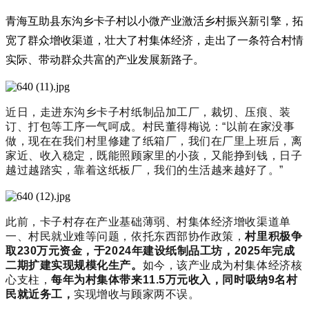
青海互助县东沟乡卡子村以小微产业激活乡村振兴新引擎，拓
宽了群众增收渠道，壮大了村集体经济，走出了一条符合村情
实际、带动群众共富的产业发展新路子。
近日，走进东沟乡卡子村纸制品加工厂，裁切、压痕、装
订、打包等工序一气呵成。
村民董得梅说：“以前在家没事
做，现在在我们村里修建了纸箱厂，我们在厂里上班后，离
家近、收入稳定，既能照顾家里的小孩，又能挣到钱，日子
越过越踏实，靠着这纸板厂，我们的生活越来越好了。”
此前，卡子村存在产业基础薄弱、村集体经济增收渠道单
一、村民就业难等问题，依托东西部协作政策，
村里积极争
取230万元资金，于2024年建设纸制品工坊，2025年完成
二期扩建实现规模化生产。
如今，该产业成为村集体经济核
心支柱，
每年为村集体带来11.5万元收入，同时吸纳9名村
民就近务工，
实现增收与顾家两不误。