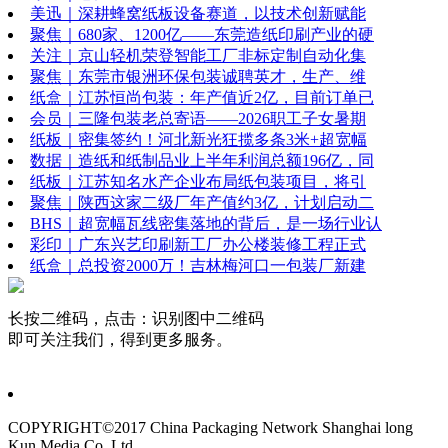
美迅｜深耕蜂窝纸板设备赛道，以技术创新赋能
聚焦｜680家、1200亿——东莞造纸印刷产业的硬
关注｜京山轻机荣登智能工厂非标定制自动化集
聚焦｜东莞市银洲环保包装诚聘英才，生产、维
纸盒｜江苏恒尚包装：年产值近2亿，目前订单已
会员｜三隆包装老总寄语——2026职工子女暑期
纸板｜密集签约！河北新光狂揽多条3米+超宽幅
数据｜造纸和纸制品业上半年利润总额196亿，同
纸板｜江苏知名水产企业布局纸包装项目，将引
聚焦｜陕西这家二级厂年产值约3亿，计划启动二
BHS｜超宽幅瓦线密集落地的背后，是一场行业认
彩印｜广东兴艺印刷新工厂办公楼装修工程正式
纸盒｜总投资2000万！吉林梅河口一包装厂新建
长按二维码，点击：识别图中二维码
即可关注我们，得到更多服务。
COPYRIGHT©2017 China Packaging Network
Shanghai long
Kun Media Co. Ltd.