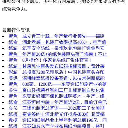
推动公司向多层次、多样化方向发展，持续提升市场占有率与
综合竞争力。
最新行业资讯
聚焦｜成立近三十载，年产量行业领先——福建
纸盒｜湖北孝感一包装厂效率提高40%+，年产值
纸箱｜筑牢安全防线，泉州玖龙包装打造业界安
聚焦｜年产值20亿+的纸包装巨头落子海南！不止
聚焦｜8月提价！多家龙头纸厂集体官宣！
纸箱｜甘肃乳业巨头发布纸箱招标项目，预计采
彩箱｜总投资7280亿印尼盾！中国包装巨头在印
美迅｜深耕蜂窝纸板设备赛道，以技术创新赋能
聚焦｜680家、1200亿——东莞造纸印刷产业的硬
关注｜京山轻机荣登智能工厂非标定制自动化集
聚焦｜东莞市银洲环保包装诚聘英才，生产、维
纸盒｜江苏恒尚包装：年产值近2亿，目前订单已
会员｜三隆包装老总寄语——2026职工子女暑期
纸板｜密集签约！河北新光狂揽多条3米+超宽幅
数据｜造纸和纸制品业上半年利润总额196亿，同
纸板｜江苏知名水产企业布局纸包装项目，将引