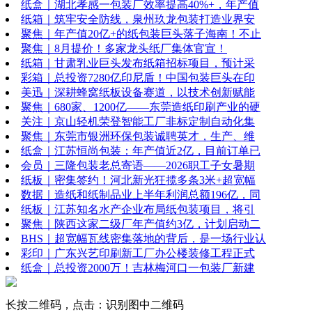
纸盒｜湖北孝感一包装厂效率提高40%+，年产值
纸箱｜筑牢安全防线，泉州玖龙包装打造业界安
聚焦｜年产值20亿+的纸包装巨头落子海南！不止
聚焦｜8月提价！多家龙头纸厂集体官宣！
纸箱｜甘肃乳业巨头发布纸箱招标项目，预计采
彩箱｜总投资7280亿印尼盾！中国包装巨头在印
美迅｜深耕蜂窝纸板设备赛道，以技术创新赋能
聚焦｜680家、1200亿——东莞造纸印刷产业的硬
关注｜京山轻机荣登智能工厂非标定制自动化集
聚焦｜东莞市银洲环保包装诚聘英才，生产、维
纸盒｜江苏恒尚包装：年产值近2亿，目前订单已
会员｜三隆包装老总寄语——2026职工子女暑期
纸板｜密集签约！河北新光狂揽多条3米+超宽幅
数据｜造纸和纸制品业上半年利润总额196亿，同
纸板｜江苏知名水产企业布局纸包装项目，将引
聚焦｜陕西这家二级厂年产值约3亿，计划启动二
BHS｜超宽幅瓦线密集落地的背后，是一场行业认
彩印｜广东兴艺印刷新工厂办公楼装修工程正式
纸盒｜总投资2000万！吉林梅河口一包装厂新建
长按二维码，点击：识别图中二维码