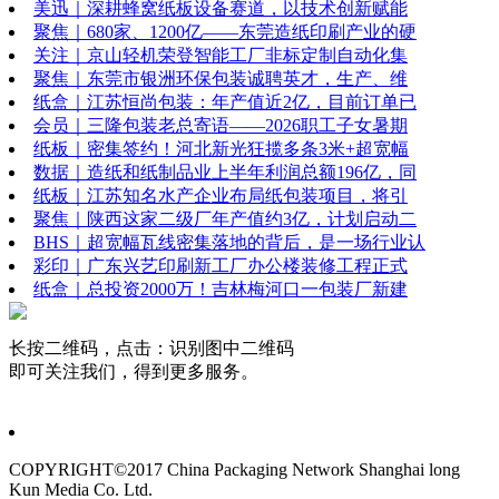
美迅｜深耕蜂窝纸板设备赛道，以技术创新赋能
聚焦｜680家、1200亿——东莞造纸印刷产业的硬
关注｜京山轻机荣登智能工厂非标定制自动化集
聚焦｜东莞市银洲环保包装诚聘英才，生产、维
纸盒｜江苏恒尚包装：年产值近2亿，目前订单已
会员｜三隆包装老总寄语——2026职工子女暑期
纸板｜密集签约！河北新光狂揽多条3米+超宽幅
数据｜造纸和纸制品业上半年利润总额196亿，同
纸板｜江苏知名水产企业布局纸包装项目，将引
聚焦｜陕西这家二级厂年产值约3亿，计划启动二
BHS｜超宽幅瓦线密集落地的背后，是一场行业认
彩印｜广东兴艺印刷新工厂办公楼装修工程正式
纸盒｜总投资2000万！吉林梅河口一包装厂新建
长按二维码，点击：识别图中二维码
即可关注我们，得到更多服务。
COPYRIGHT©2017 China Packaging Network
Shanghai long
Kun Media Co. Ltd.