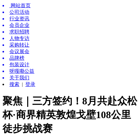
网站首页
公司活动
行业资讯
会员企业
求职招聘
人物专访
采购转让
会议展会
品牌榜
包装设计
呀嘎嘞公益
关于我们
搜索
|
登录
聚焦｜三方签约！8月共赴众松
杯·商界精英敦煌戈壁108公里
徒步挑战赛