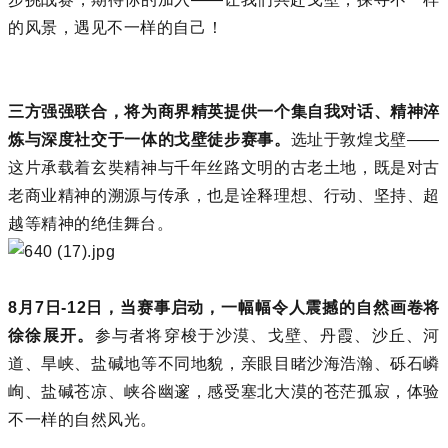
的风景，遇见不一样的自己！
三方强强联合，将为商界精英提供一个集自我对话、精神淬
炼与深度社交于一体的戈壁徒步赛事。
选址于敦煌戈壁——
这片承载着玄奘精神与千年丝路文明的古老土地，既是对古
老商业精神的溯源与传承，也是诠释理想、行动、坚持、超
越等精神的绝佳舞台。
8月7日-12日，当赛事启动，一幅幅令人震撼的自然画卷将
徐徐展开。
参与者将穿梭于沙漠、戈壁、丹霞、沙丘、河
道、旱峡、盐碱地等不同地貌，亲眼目睹沙海浩瀚、砾石嶙
峋、盐碱苍凉、峡谷幽邃，感受塞北大漠的苍茫孤寂，体验
不一样的自然风光。