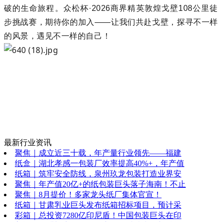
破的生命旅程。
众松杯·2026
商界精英敦煌戈壁108公里
徒
步
挑战赛
，期待你的加入——让我们共赴戈壁，探寻不一样
的风景，遇见不一样的自己！
最新行业资讯
聚焦｜成立近三十载，年产量行业领先——福建
纸盒｜湖北孝感一包装厂效率提高40%+，年产值
纸箱｜筑牢安全防线，泉州玖龙包装打造业界安
聚焦｜年产值20亿+的纸包装巨头落子海南！不止
聚焦｜8月提价！多家龙头纸厂集体官宣！
纸箱｜甘肃乳业巨头发布纸箱招标项目，预计采
彩箱｜总投资7280亿印尼盾！中国包装巨头在印