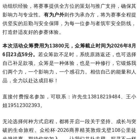
动组织经验，将赛事提供全方位的策划与推广支持，确保其
影响力与专业性。
有为户外
则作为承办方，将为赛事全程提
供坚实的后勤与安全保障，为每一位参与者筑牢安全防线，
打造舒适友好的参赛体验。
本次活动众筹费用为13800元，众筹截止时间为2026年8月
6日23点59分。
若众筹款不足时，系统原路返还，也可选择
自己补足款项。众筹是一种体验，也是一种修行，它锻炼我
们两个力，一个影响力，一个感召力。相信自己的能量和人
品，全力以赴达成目标！
直接付费报名参加，可联系：许先生13818219484、王小
姐19512302393。
无论选择何种方式启程，都将开启一段关于坚持、成长与突
破的生命旅程。
众松杯·2026
商界精英敦煌戈壁108公里
徒
步
挑战赛
，期待你的加入——让我们共赴戈壁，探寻不一样