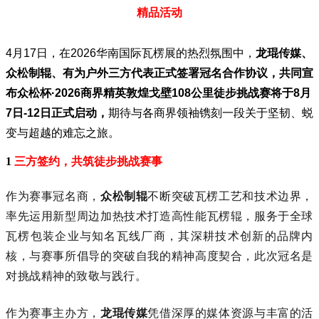
精品活动
4月17日，在2026华南国际瓦楞展的热烈氛围中，
龙琨传媒、
众松制辊
、有为户外三方代表正式签署冠名合作协议，共同宣
布
众松杯·2026
商界精英敦煌戈壁108公里
徒步
挑战赛将于8月
7日-12日正式启动，
期待与各商界领袖镌刻一段关于坚韧、蜕
变与超越的难忘之旅。
1
三方签约，共筑徒步挑战赛事
作为赛事冠名商，
众松制辊
不断突破
瓦楞工艺
和技术边界，
率先运用新型周边加热技术打造高性能瓦楞辊，服务于全球
瓦楞包装企业与知名
瓦线
厂商，其深耕技术创新的品牌内
核，与赛事所倡导的突破自我的精神高度契合，此次冠名是
对挑战精神的致敬与践行。
作为赛事主办方，
龙琨传媒
凭借深厚的媒体资源与丰富的活