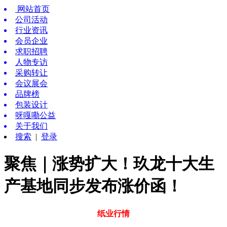
网站首页
公司活动
行业资讯
会员企业
求职招聘
人物专访
采购转让
会议展会
品牌榜
包装设计
呀嘎嘞公益
关于我们
搜索
|
登录
聚焦｜涨势扩大！玖龙十大生
产基地同步发布涨价函！
纸业行情