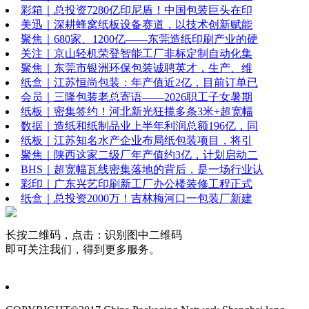
彩箱｜总投资7280亿印尼盾！中国包装巨头在印
美迅｜深耕蜂窝纸板设备赛道，以技术创新赋能
聚焦｜680家、1200亿——东莞造纸印刷产业的硬
关注｜京山轻机荣登智能工厂非标定制自动化集
聚焦｜东莞市银洲环保包装诚聘英才，生产、维
纸盒｜江苏恒尚包装：年产值近2亿，目前订单已
会员｜三隆包装老总寄语——2026职工子女暑期
纸板｜密集签约！河北新光狂揽多条3米+超宽幅
数据｜造纸和纸制品业上半年利润总额196亿，同
纸板｜江苏知名水产企业布局纸包装项目，将引
聚焦｜陕西这家二级厂年产值约3亿，计划启动二
BHS｜超宽幅瓦线密集落地的背后，是一场行业认
彩印｜广东兴艺印刷新工厂办公楼装修工程正式
纸盒｜总投资2000万！吉林梅河口一包装厂新建
长按二维码，点击：识别图中二维码
即可关注我们，得到更多服务。