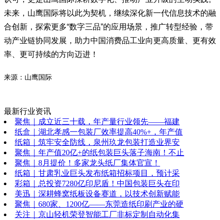
未来，山鹰国际将以此为契机，继续深化新一代信息技术的融
合创新，探索更多“数字三品”的应用场景，推广转型经验，带
动产业链协同发展，助力中国消费品工业向更高质量、更有效
率、更可持续的方向迈进！
来源：山鹰国际
最新行业资讯
聚焦｜成立近三十载，年产量行业领先——福建
纸盒｜湖北孝感一包装厂效率提高40%+，年产值
纸箱｜筑牢安全防线，泉州玖龙包装打造业界安
聚焦｜年产值20亿+的纸包装巨头落子海南！不止
聚焦｜8月提价！多家龙头纸厂集体官宣！
纸箱｜甘肃乳业巨头发布纸箱招标项目，预计采
彩箱｜总投资7280亿印尼盾！中国包装巨头在印
美迅｜深耕蜂窝纸板设备赛道，以技术创新赋能
聚焦｜680家、1200亿——东莞造纸印刷产业的硬
关注｜京山轻机荣登智能工厂非标定制自动化集