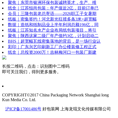
聚焦｜东莞市银洲环保包装诚聘英才，生产、维
纸盒｜江苏恒尚包装：年产值近2亿，目前订单已
会员｜三隆包装老总寄语——2026职工子女暑期
纸板｜密集签约！河北新光狂揽多条3米+超宽幅
数据｜造纸和纸制品业上半年利润总额196亿，同
纸板｜江苏知名水产企业布局纸包装项目，将引
聚焦｜陕西这家二级厂年产值约3亿，计划启动二
BHS｜超宽幅瓦线密集落地的背后，是一场行业认
彩印｜广东兴艺印刷新工厂办公楼装修工程正式
纸盒｜总投资2000万！吉林梅河口一包装厂新建
长按二维码，点击：识别图中二维码
即可关注我们，得到更多服务。
COPYRIGHT©2017 China Packaging Network
Shanghai long
Kun Media Co. Ltd.
沪ICP备17001486号
好包装网
上海龙琨文化传媒有限公司