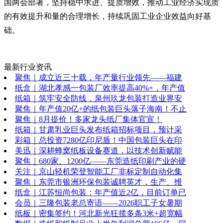
国两会部署，坚持稳中求进、提质增效，推动工业经济实现质
的有效提升和量的合理增长，持续巩固工业企业效益向好基
础。
最新行业资讯
聚焦｜成立近三十载，年产量行业领先——福建
纸盒｜湖北孝感一包装厂效率提高40%+，年产值
纸箱｜筑牢安全防线，泉州玖龙包装打造业界安
聚焦｜年产值20亿+的纸包装巨头落子海南！不止
聚焦｜8月提价！多家龙头纸厂集体官宣！
纸箱｜甘肃乳业巨头发布纸箱招标项目，预计采
彩箱｜总投资7280亿印尼盾！中国包装巨头在印
美迅｜深耕蜂窝纸板设备赛道，以技术创新赋能
聚焦｜680家、1200亿——东莞造纸印刷产业的硬
关注｜京山轻机荣登智能工厂非标定制自动化集
聚焦｜东莞市银洲环保包装诚聘英才，生产、维
纸盒｜江苏恒尚包装：年产值近2亿，目前订单已
会员｜三隆包装老总寄语——2026职工子女暑期
纸板｜密集签约！河北新光狂揽多条3米+超宽幅