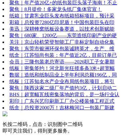
聚焦｜年产值20亿+的纸包装巨头落子海南！不止
聚焦｜8月提价！多家龙头纸厂集体官宣！
纸箱｜甘肃乳业巨头发布纸箱招标项目，预计采
彩箱｜总投资7280亿印尼盾！中国包装巨头在印
美迅｜深耕蜂窝纸板设备赛道，以技术创新赋能
聚焦｜680家、1200亿——东莞造纸印刷产业的硬
关注｜京山轻机荣登智能工厂非标定制自动化集
聚焦｜东莞市银洲环保包装诚聘英才，生产、维
纸盒｜江苏恒尚包装：年产值近2亿，目前订单已
会员｜三隆包装老总寄语——2026职工子女暑期
纸板｜密集签约！河北新光狂揽多条3米+超宽幅
数据｜造纸和纸制品业上半年利润总额196亿，同
纸板｜江苏知名水产企业布局纸包装项目，将引
聚焦｜陕西这家二级厂年产值约3亿，计划启动二
BHS｜超宽幅瓦线密集落地的背后，是一场行业认
彩印｜广东兴艺印刷新工厂办公楼装修工程正式
纸盒｜总投资2000万！吉林梅河口一包装厂新建
长按二维码，点击：识别图中二维码
即可关注我们，得到更多服务。