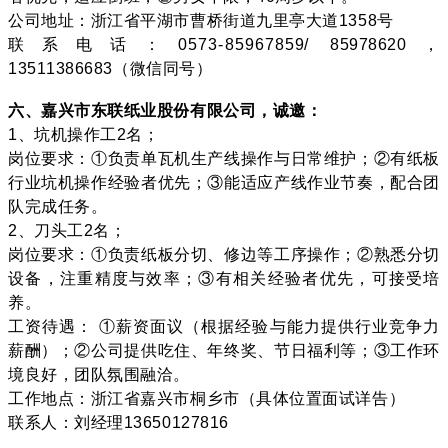
公司地址：浙江省平湖市曹桥街道九里亭大道1358号
联系电话：0573-85967859/ 85978620，
13511386683（微信同号）
六、嘉兴市东联纸业股份有限公司，诚邀：
1、坑机操作工2名；
岗位要求：①负责单瓦机生产线操作与日常维护；②有纸板
行业坑机操作经验者优先；③能适应产线作业节奏，配合团
队完成任务。
2、刀头工2名；
岗位要求：①负责纸板分切、修边等工序操作；②熟悉分切
设备，注重精度与效率；③有相关经验者优先，可接受培
养。
工资待遇： ①薪资面议（根据经验与能力提供行业竞争力
薪酬）；②公司提供吃住、年终奖、节日福利等；③工作环
境良好，团队氛围融洽。
工作地点：浙江省嘉兴市桐乡市（具体位置面试详告）
联系人：刘经理13650127816