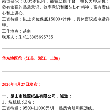
岗位要求：①35岁以内，能独立操作台一和长力印刷机；
②有较强的品质意识、效率意识和团队协作精神，富有责任
心和上进心。
工资待遇：以上岗位保底15000+计件 ，具体面议或电话详
聊。
工作地点：越南
联系人：朱总13805695735
华东地区
①
（江苏、
浙江、上海
）
2026年4月27
日发布：
一、昆山市胜源纸品有限公司，诚邀：
1、坑机机长2名；
工资待遇：9500-11000元/月，熟悉协旭和振远线。