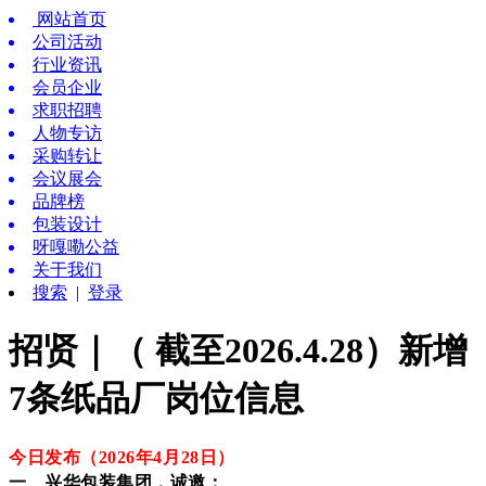
网站首页
公司活动
行业资讯
会员企业
求职招聘
人物专访
采购转让
会议展会
品牌榜
包装设计
呀嘎嘞公益
关于我们
搜索
|
登录
招贤｜（ 截至2026.4.28）新增
7条纸品厂岗位信息
今日发布（2026年4月28
日
）
一、兴华包装集团，诚邀：