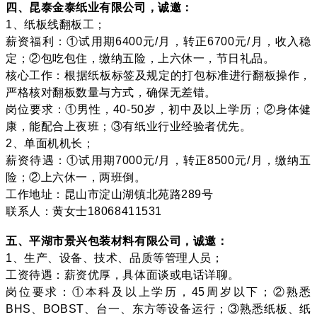
四、昆泰金泰纸业有限公司，诚邀：
1、纸板线翻板工；
薪资福利：①试用期6400元/月，转正6700元/月，收入稳
定；②包吃包住，缴纳五险，上六休一，节日礼品。
核心工作：根据纸板标签及规定的打包标准进行翻板操作，
严格核对翻板数量与方式，确保无差错。
岗位要求：①男性，40-50岁，初中及以上学历；②身体健
康，能配合上夜班；③有纸业行业经验者优先。
2、单面机机长；
薪资待遇：①试用期7000元/月，转正8500元/月，缴纳五
险；②上六休一，两班倒。
工作地址：昆山市淀山湖镇北苑路289号
联系人：黄女士18068411531
五、平湖市景兴包装材料有限公司，诚邀：
1、生产、设备、技术、品质等管理人员；
工资待遇：薪资优厚，具体面谈或电话详聊。
岗位要求：①本科及以上学历，45周岁以下；②熟悉
BHS、
BOBST
、台一、东方等设备运行；③熟悉纸板、纸