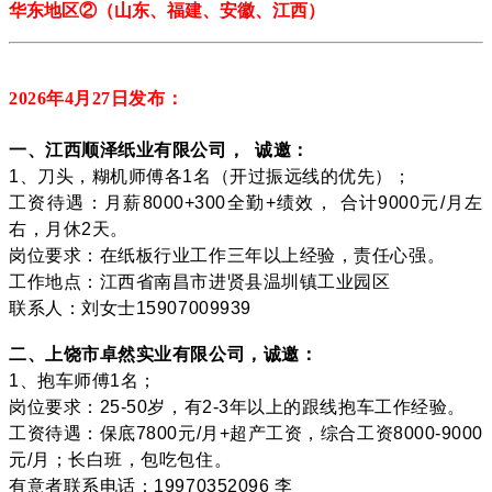
华东地区
②
（
山东、
福建、安徽、江西
）
2026年4月27
日发布：
一、江西顺泽纸业有限公司， 诚邀：
1、刀头，糊机师傅各1名（开过振远线的优先）；
工资待遇：月薪8000+300全勤+绩效， 合计9000元/月左
右，月休2天。
岗位要求：在纸板行业工作三年以上经验，责任心强。
工作地点：江西省南昌市进贤县温圳镇工业园区
联系人：刘女士15907009939
二、上饶市卓然实业有限公司，诚邀：
1、抱车师傅1名；
岗位要求：25-50岁，有2-3年以上的跟线抱车工作经验。
工资待遇：保底7800元/月+超产工资，综合工资8000-9000
元/月；长白班，包吃包住。
有意者联系电话：19970352096 李