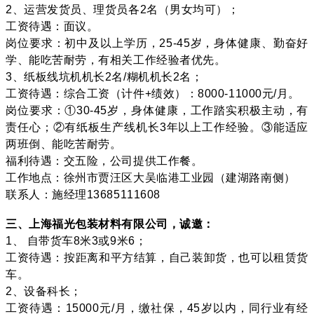
2、运营发货员、理货员各2名（男女均可）；
工资待遇：面议。
岗位要求：初中及以上学历，25-45岁，身体健康、勤奋好
学、能吃苦耐劳，有相关工作经验者优先。
3、纸板线坑机机长2名/糊机机长2名；
工资待遇：综合工资（计件+绩效）：8000-11000元/月。
岗位要求：①30-45岁，身体健康，工作踏实积极主动，有
责任心；②有纸板生产线机长3年以上工作经验。③能适应
两班倒、能吃苦耐劳。
福利待遇：交五险，公司提供工作餐。
工作地点：徐州市贾汪区大吴临港工业园（建湖路南侧）
联系人：施经理13685111608
三、上海福光包装材料有限公司，诚邀：
1、 自带货车8米3或9米6；
工资待遇：按距离和平方结算，自己装卸货，也可以租赁货
车。
2、设备科长；
工资待遇：15000元/月，缴社保，45岁以内，同行业有经