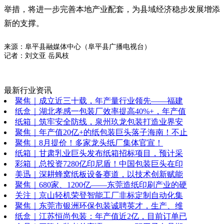
举措，将进一步完善本地产业配套，为县域经济稳步发展增添
新的支撑。
来源：阜平县融媒体中心（阜平县广播电视台）
记者：刘文亚 岳凤枝
最新行业资讯
聚焦｜成立近三十载，年产量行业领先——福建
纸盒｜湖北孝感一包装厂效率提高40%+，年产值
纸箱｜筑牢安全防线，泉州玖龙包装打造业界安
聚焦｜年产值20亿+的纸包装巨头落子海南！不止
聚焦｜8月提价！多家龙头纸厂集体官宣！
纸箱｜甘肃乳业巨头发布纸箱招标项目，预计采
彩箱｜总投资7280亿印尼盾！中国包装巨头在印
美迅｜深耕蜂窝纸板设备赛道，以技术创新赋能
聚焦｜680家、1200亿——东莞造纸印刷产业的硬
关注｜京山轻机荣登智能工厂非标定制自动化集
聚焦｜东莞市银洲环保包装诚聘英才，生产、维
纸盒｜江苏恒尚包装：年产值近2亿，目前订单已