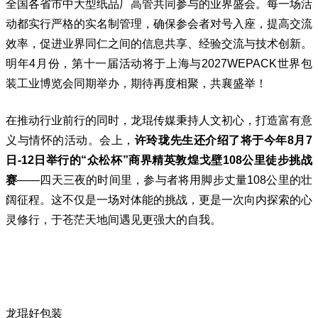
全国各省市中大型纸品厂高管共同参与的业界盛会。每一场活
动都实行严格的实名制管理，确保参会者对号入座，提高交流
效率，促进业界同仁之间的信息共享、经验交流与技术创新。
明年4月份，第十一届活动将于上海与2027
WEPACK世界包
装工业博览会
同期举办，期待再度相聚，共襄盛举！
在推动行业前行的同时，龙琨传媒秉持人文初心，打造富有意
义与情怀的活动。会上，
许玲珑先生还介绍了将于今年8月7
日-12日举行的“众松杯”商界精英敦煌戈壁108公里徒步挑战
赛
——四天三夜的时间里，参与者将用脚步丈量108公里的壮
阔征程。这不仅是一场对体能的挑战，更是一次向内探索的心
灵修行，于苍茫天地间遇见更强大的自我。
龙琨好包装