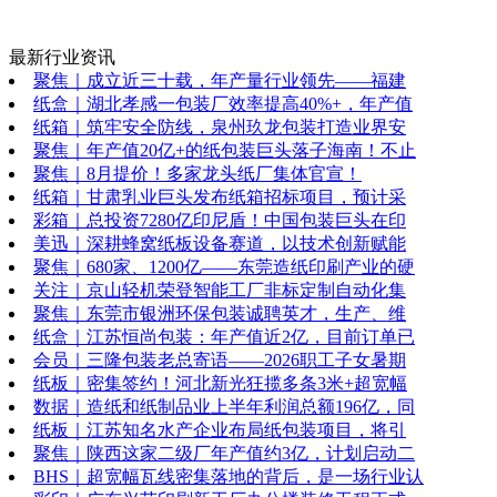
最新行业资讯
聚焦｜成立近三十载，年产量行业领先——福建
纸盒｜湖北孝感一包装厂效率提高40%+，年产值
纸箱｜筑牢安全防线，泉州玖龙包装打造业界安
聚焦｜年产值20亿+的纸包装巨头落子海南！不止
聚焦｜8月提价！多家龙头纸厂集体官宣！
纸箱｜甘肃乳业巨头发布纸箱招标项目，预计采
彩箱｜总投资7280亿印尼盾！中国包装巨头在印
美迅｜深耕蜂窝纸板设备赛道，以技术创新赋能
聚焦｜680家、1200亿——东莞造纸印刷产业的硬
关注｜京山轻机荣登智能工厂非标定制自动化集
聚焦｜东莞市银洲环保包装诚聘英才，生产、维
纸盒｜江苏恒尚包装：年产值近2亿，目前订单已
会员｜三隆包装老总寄语——2026职工子女暑期
纸板｜密集签约！河北新光狂揽多条3米+超宽幅
数据｜造纸和纸制品业上半年利润总额196亿，同
纸板｜江苏知名水产企业布局纸包装项目，将引
聚焦｜陕西这家二级厂年产值约3亿，计划启动二
BHS｜超宽幅瓦线密集落地的背后，是一场行业认