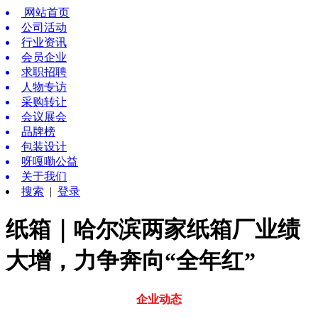
网站首页
公司活动
行业资讯
会员企业
求职招聘
人物专访
采购转让
会议展会
品牌榜
包装设计
呀嘎嘞公益
关于我们
搜索
|
登录
纸箱｜哈尔滨两家纸箱厂业绩
大增，力争奔向“全年红”
企业动态