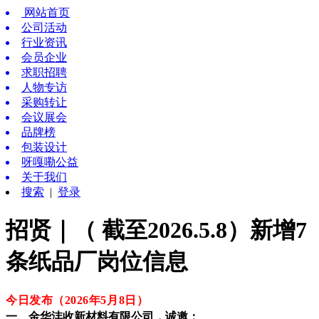
网站首页
公司活动
行业资讯
会员企业
求职招聘
人物专访
采购转让
会议展会
品牌榜
包装设计
呀嘎嘞公益
关于我们
搜索
|
登录
招贤｜（ 截至2026.5.8）新增7
条纸品厂岗位信息
今日发布（2026年5月8
日
）
一、金华沣收新材料有限公司，诚邀：