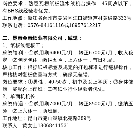
岗位要求：熟悉瓦楞纸板流水线机台操作，45周岁以下，
有BHS线经验者优先。
工作地点：浙江省台州市黄岩区江口街道芦村黄椒路333号
联系电话：0576-84161116或18957612217
二、昆泰金泰纸业有限公司，诚邀：
1、纸板线翻板工；
薪资福利：①试用期6400元/月，转正6700元/月，收入稳
定；②包吃包住，缴纳五险，上六休一，节日礼品。
核心工作：根据纸板标签及规定的打包标准进行翻板操作，
严格核对翻板数量与方式，确保无差错。
岗位要求：①男性，40-50岁，初中及以上学历；②身体健
康，能配合上夜班；③有纸业行业经验者优先。
2、单面机机长；
薪资待遇：①试用期7000元/月，转正8500元/月，缴纳五
险；②上六休一，两班倒。
工作地址：昆山市淀山湖镇北苑路289号
联系人：黄女士18068411531