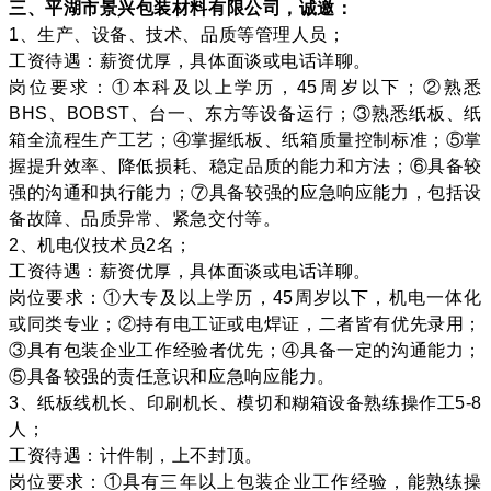
三、平湖市景兴包装材料有限公司，诚邀：
1、生产、设备、技术、品质等管理人员；
工资待遇：薪资优厚，具体面谈或电话详聊。
岗位要求：①本科及以上学历，45周岁以下；②熟悉
BHS、BOBST、台一、东方等设备运行；③熟悉纸板、纸
箱全流程生产工艺；④掌握纸板、纸箱质量控制标准；⑤掌
握提升效率、降低损耗、稳定品质的能力和方法；⑥具备较
强的沟通和执行能力；⑦具备较强的应急响应能力，包括设
备故障、品质异常、紧急交付等。
2、机电仪技术员2名；
工资待遇：薪资优厚，具体面谈或电话详聊。
岗位要求：①大专及以上学历，45周岁以下，机电一体化
或同类专业；②持有电工证或电焊证，二者皆有优先录用；
③具有包装企业工作经验者优先；④具备一定的沟通能力；
⑤具备较强的责任意识和应急响应能力。
3、纸板线机长、印刷机长、模切和糊箱设备熟练操作工5-8
人；
工资待遇：计件制，上不封顶。
岗位要求：①具有三年以上包装企业工作经验，能熟练操