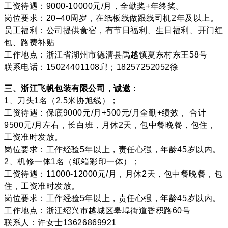
工资待遇：9000-10000元/月，全勤奖+年终奖。
岗位要求：20–40周岁，在纸板线做跟线司机2年及以上。
员工福利：公司提供食宿，有节日福利、生日福利、开门红
包、路费补贴
工作地点：浙江省湖州市德清县禹越镇夏东村东王58号
联系电话：15024401108邱；18257252052徐
三、浙江飞帆包装有限公司，诚邀：
1、刀头1名（2.5米协旭线）；
工资待遇：保底9000元/月+500元/月全勤+绩效， 合计
9500元/月左右，长白班，月休2天，包中餐晚餐，包住，
工资准时发放。
岗位要求：工作经验5年以上，责任心强，年龄45岁以内。
2、机修一体1名（纸箱彩印一体）；
工资待遇：11000-12000元/月，月休2天，包中餐晚餐，包
住，工资准时发放。
岗位要求：工作经验5年以上，责任心强，年龄45岁以内。
工作地点：浙江绍兴市越城区皋埠街道香积路60号
联系人：许女士13626869921