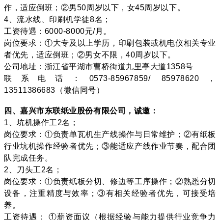
作，适应倒班；②男50周岁以下，女45周岁以下。
4、流水线、印刷机学徒8名；
工资待遇：6000-8000元/月。
岗位要求：①大专及以上学历，印刷包装或机电仪相关专业
者优先，适应倒班；②男女不限，40周岁以下。
公司地址：浙江省平湖市曹桥街道九里亭大道1358号
联系电话：0573-85967859/ 85978620，
13511386683（微信同号）
四、嘉兴市东联纸业股份有限公司，诚邀：
1、坑机操作工2名；
岗位要求：①负责单瓦机生产线操作与日常维护；②有纸板
行业坑机操作经验者优先；③能适应产线作业节奏，配合团
队完成任务。
2、刀头工2名；
岗位要求：①负责纸板分切、修边等工序操作；②熟悉分切
设备，注重精度与效率；③有相关经验者优先，可接受培
养。
工资待遇： ①薪资面议（根据经验与能力提供行业竞争力