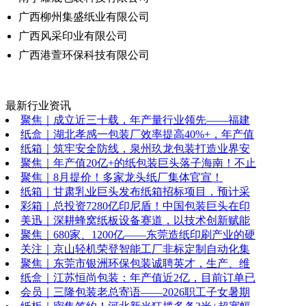
广西柳州集盛纸业有限公司
广西风采印业有限公司
广西港萱环保科技有限公司
最新行业资讯
聚焦｜成立近三十载，年产量行业领先——福建
纸盒｜湖北孝感一包装厂效率提高40%+，年产值
纸箱｜筑牢安全防线，泉州玖龙包装打造业界安
聚焦｜年产值20亿+的纸包装巨头落子海南！不止
聚焦｜8月提价！多家龙头纸厂集体官宣！
纸箱｜甘肃乳业巨头发布纸箱招标项目，预计采
彩箱｜总投资7280亿印尼盾！中国包装巨头在印
美迅｜深耕蜂窝纸板设备赛道，以技术创新赋能
聚焦｜680家、1200亿——东莞造纸印刷产业的硬
关注｜京山轻机荣登智能工厂非标定制自动化集
聚焦｜东莞市银洲环保包装诚聘英才，生产、维
纸盒｜江苏恒尚包装：年产值近2亿，目前订单已
会员｜三隆包装老总寄语——2026职工子女暑期