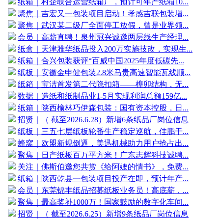
纸箱｜村企联合运营纸箱厂，预计可年产纸箱10...
聚焦｜吉宏又一包装项目启动！孝感吉联包装增...
聚焦｜武汉某二级厂全面停工放假，曾是业界领...
会员｜高薪直聘！泉州冠兴诚邀两层线生产经理...
纸盒｜天津雅华纸品投入200万实施技改，实现生...
纸箱｜合兴包装获评“百威中国2025年度低碳先...
纸板｜安徽金申健包装2.8米马贵高速智能瓦线顺...
纸箱｜宝洁首发第二代隐扣箱——榫卯结构，无...
数据｜造纸和纸制品业1-5月实现利润总额159亿...
纸箱｜陕西榆林巧伊森包装：国有资本控股，日...
招贤｜（ 截至2026.6.28）新增6条纸品厂岗位信息
纸板｜三五七层纸板轮番生产稳定巡航，佳鹏干...
蜂窝｜欧盟新规倒逼，美迅机械助力用户抢占出...
聚焦｜日产纸板百万平方米！广东志辉科技诚聘...
关注｜佛斯伯邀您共赏《给阿嬷的情书》，免费...
纸箱｜陕西乾县一包装项目投产在即，预计年产...
会员｜东莞锦丰纸品招募纸板业务员！高底薪，...
聚焦｜最高奖补1000万！国家鼓励的数字化车间...
招贤｜（ 截至2026.6.25）新增9条纸品厂岗位信息