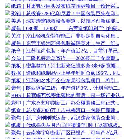
纸箱｜甘肃乳业巨头发布纸箱招标项目，预计采...
彩箱｜总投资7280亿印尼盾！中国包装巨头在印...
美迅｜深耕蜂窝纸板设备赛道，以技术创新赋能...
聚焦｜680家、1200亿——东莞造纸印刷产业的硬...
关注｜京山轻机荣登智能工厂非标定制自动化集...
聚焦｜东莞市银洲环保包装诚聘英才，生产、维...
纸盒｜江苏恒尚包装：年产值近2亿，目前订单已...
会员｜三隆包装老总寄语——2026职工子女暑期...
纸板｜密集签约！河北新光狂揽多条3米+超宽幅...
数据｜造纸和纸制品业上半年利润总额196亿，同...
纸板｜江苏知名水产企业布局纸包装项目，将引...
聚焦｜陕西这家二级厂年产值约3亿，计划启动二...
BHS｜超宽幅瓦线密集落地的背后，是一场行业认...
彩印｜广东兴艺印刷新工厂办公楼装修工程正式...
纸盒｜总投资2000万！吉林梅河口一包装厂新建...
聚焦｜新厂房刚刚试运营，武汉这家包装企业就...
纸板｜代纸损失从月均13吨骤降至1吨！这家纸板...
聚焦｜云南祥宇印务新厂区已投产，可年产2亿只...