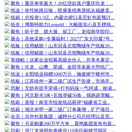
聚焦｜重庆单笔最大！20亿贷款落户重庆玖龙，...
纸业｜依托铁路运输，联盛浆纸将原纸从福建卖...
纸箱｜总投资1.5亿，内蒙古磴口县艺虹包装预计...
纸盒｜博斯特助力Leopold：大幅面实心及瓦楞纸...
聚焦｜听干货、观大展、探工厂，龙琨商学院印...
展会｜高效采购+专属福利！2027广东大印展7号...
纸板｜信用赋能！山东冠县北馆陶镇年产纸板20...
纸板｜信用赋能！山东冠县北馆陶镇年产纸板20...
英雄帖｜这家企业招募高级合伙人，共享木薯淀...
聚焦｜玖龙、山鹰、荣成、金田等多家大型纸厂...
纸业｜太阳纸业捐赠1000万元，驰援南宁横州市...
纸板｜江苏徐州一家二级厂试生产告捷，市场开...
思耐｜无纺布提手穿插+打包码垛一气呵成，能省...
聚焦｜河北新光3米+瓦线突破50条，领跑超宽幅...
纸箱｜喜报！南安市恒发纸品获评“福建省工业...
纸箱｜湖北赤壁一家二级厂订单暴增，扩产项目...
会员｜兴华包装集团：诚聘分公司总经理以及营...
聚焦｜月采购量200万平方米，晨鸣集团发布包装...
印刷｜浙江龙港明年将建设110亩印刷规范园区、...