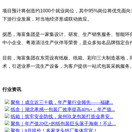
项目预计将创造约1000个就业岗位，其中95%岗位将优先
下游行业发展，对当地经济形成联动效应。
据悉，海富集团是一家集设计、研发、生产销售服务、智能环
中小企业、粤港清洁生产伙伴等荣誉，是众多知名品牌指定合
目前，海富集团在东莞设有纸板、纸箱、彩印三大制造基地，
术，引进业界一流生产设备，为客户提供一站式包装采购服务
行业资讯
聚焦｜成立近三十载，年产量行业领先——福建...
纸盒｜湖北孝感一包装厂效率提高40%+，年产值...
纸箱｜筑牢安全防线，泉州玖龙包装打造业界安...
聚焦｜年产值20亿+的纸包装巨头落子海南！不止...
聚焦｜8月提价！多家龙头纸厂集体官宣！