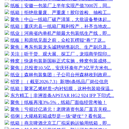
纸板｜安徽一包装厂上半年实现产值7000万，同...
纸箱｜拒绝批量废、严重废！胶印首检、抽检工...
聚焦｜中山一纸箱厂破产清算，大批设备整体起...
纸箱｜重庆忠县一纸箱厂顺利投产，补齐当地农...
纸业｜河南省内单机产能最大包装纸生产线，即...
纸板｜和原纸见面之前，众松瓦楞辊“卷”了这...
聚焦｜粤东包装龙头诚聘销售副总、生产副总及...
关注｜听干货、观大展、探工厂，龙琨商学院印...
蜂窝｜快递包装新国标正式实施，蜂窝包装成终...
聚焦｜总投资10.5亿，安庆环泰年产3亿平方米包...
纸业｜森林包装集团：子公司台州森林收到政府...
招贤｜（ 截至2026.7.3）新增6条纸品厂岗位信息
纸箱｜聚苯乙烯材质+内衬铝膜，这种包装箱保温...
东方精工｜非洲首条APSTAR HG2 924 IFP 下印式...
聚焦｜纸板再涨3%-5%，纸箱厂面临经营考验！
聚焦｜亏损过亿港元！老牌港资包装厂直言关税...
佰俐｜大规格彩箱成型是一场“硬仗”？看包装...
纸箱｜燕京啤酒北京工厂拟采购运输用纸箱，即...