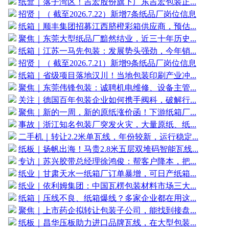
纸盒｜落子湾区！吉宏股份旗下广东吉宏包装正...
招贤｜（ 截至2026.7.22）新增7条纸品厂岗位信息
纸箱｜顺丰集团招募江西脐橙彩箱供应商，预估...
聚焦｜东莞大型纸品厂黯然结业，近三十年历史...
纸箱｜江苏一马先包装：发展势头强劲，今年销...
招贤｜（ 截至2026.7.21）新增9条纸品厂岗位信息
纸箱｜省级项目落地汉川！当地包装印刷产业冲...
聚焦｜东莞伟锋包装：诚聘机电维修、设备主管...
关注｜德国百年包装企业如何携手阀科，破解行...
聚焦｜新的一周，新的原纸涨价函！下游纸箱厂...
事故｜浙江知名包装厂突发火灾，大量原纸、纸...
二手机｜转让2.2米单瓦线，年份较新，运行稳定...
纸板｜扬帆出海！马贵2.8米五层双堆码智能瓦线...
专访｜苏兴胶带总经理徐鸿俊：帮客户降本，把...
纸业｜甘肃天水一纸箱厂订单暴增，可日产纸箱...
纸业｜依利姆集团：中国瓦楞包装材料市场三大...
纸箱｜压线不良、纸箱爆线？多家企业都在用这...
聚焦｜上市药企拟转让包装子公司，能找到接盘...
纸板｜昌华压板助力进口品牌瓦线，在大型包装...