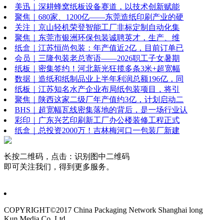
美迅｜深耕蜂窝纸板设备赛道，以技术创新赋能
聚焦｜680家、1200亿——东莞造纸印刷产业的硬
关注｜京山轻机荣登智能工厂非标定制自动化集
聚焦｜东莞市银洲环保包装诚聘英才，生产、维
纸盒｜江苏恒尚包装：年产值近2亿，目前订单已
会员｜三隆包装老总寄语——2026职工子女暑期
纸板｜密集签约！河北新光狂揽多条3米+超宽幅
数据｜造纸和纸制品业上半年利润总额196亿，同
纸板｜江苏知名水产企业布局纸包装项目，将引
聚焦｜陕西这家二级厂年产值约3亿，计划启动二
BHS｜超宽幅瓦线密集落地的背后，是一场行业认
彩印｜广东兴艺印刷新工厂办公楼装修工程正式
纸盒｜总投资2000万！吉林梅河口一包装厂新建
长按二维码，点击：识别图中二维码
即可关注我们，得到更多服务。
COPYRIGHT©2017 China Packaging Network
Shanghai long
Kun Media Co. Ltd.