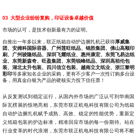
03 大型企业纷纷复购，印证设备卓越价值
市场的认可，是技术创新最有力的证明。
自推出一年多以来，联正纸箱自动护边捆扎机已获得
厚威集
团
、安姆科国际容器、广州莲旺纸品、锦胜集团、
佛山高顺印
刷
、广州骏隆纸品、深圳飞耀纸业、惠州康宏、东莞飞易达纸
业、
东莞新森奇
、旺盈集团、东莞锐峰纸品、深圳高栢伦包
装、湖北太升包装、四川信立包装、越南立文纸业、浙江黎明
彩印
等多家知名企业的采购，更有不少客户一次性订购多台设
备，用真金白银为产品的硬核实力投下信任票！
从反复测试到稳定运行，从国内外市场的广泛认可到华南国
际瓦楞展的惊艳亮相，东莞市联正机电科技有限公司为纸箱
自动护边捆扎机赋予成熟、高效、稳定的性能优势，重新定
义纸箱包装的护边标准，精准回应市场的每一份期待。
站在
行业变革的时代浪潮，东莞市联正机电科技有限公司将不断