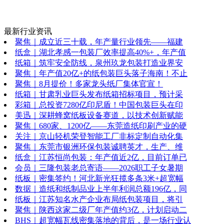
最新行业资讯
聚焦｜成立近三十载，年产量行业领先——福建
纸盒｜湖北孝感一包装厂效率提高40%+，年产值
纸箱｜筑牢安全防线，泉州玖龙包装打造业界安
聚焦｜年产值20亿+的纸包装巨头落子海南！不止
聚焦｜8月提价！多家龙头纸厂集体官宣！
纸箱｜甘肃乳业巨头发布纸箱招标项目，预计采
彩箱｜总投资7280亿印尼盾！中国包装巨头在印
美迅｜深耕蜂窝纸板设备赛道，以技术创新赋能
聚焦｜680家、1200亿——东莞造纸印刷产业的硬
关注｜京山轻机荣登智能工厂非标定制自动化集
聚焦｜东莞市银洲环保包装诚聘英才，生产、维
纸盒｜江苏恒尚包装：年产值近2亿，目前订单已
会员｜三隆包装老总寄语——2026职工子女暑期
纸板｜密集签约！河北新光狂揽多条3米+超宽幅
数据｜造纸和纸制品业上半年利润总额196亿，同
纸板｜江苏知名水产企业布局纸包装项目，将引
聚焦｜陕西这家二级厂年产值约3亿，计划启动二
BHS｜超宽幅瓦线密集落地的背后，是一场行业认