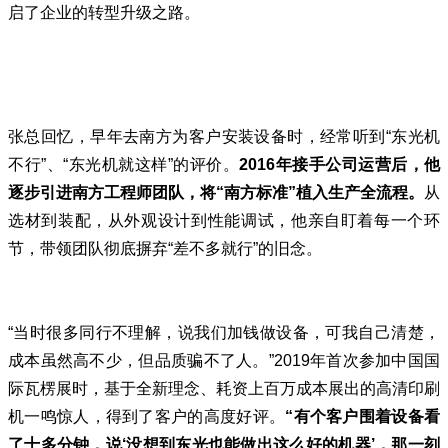
启了企业的转型升级之路。
张总回忆，早年去南方为客户安装设备时，经常听到“东光机
不行”、“东光机就这样”的评价。
2016年接手公司运营后，他
逐步引进南方工程师团队，将“南方标准”植入生产全流程。
从
选材到装配，从外观设计到性能调试，他亲自盯着每一个环
节，带领团队彻底摒弃“差不多就行”的旧念。
“当时很多同行不理解，说我们加钱做设备，可我自己清楚，
成本虽然高不少，但品质骗不了人。”2019年首次参加
中国国
际瓦楞展
时，基于全新理念、耗资上百万成本展出的高清印刷
机一鸣惊人，得到了客户的高度好评。
“有个客户围着设备看
了十多分钟，说‘没想到东光也能做出这么好的机器’，那一刻