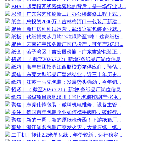
BHS｜超宽幅瓦线密集落地的背后，是一场行业认...
彩印｜广东兴艺印刷新工厂办公楼装修工程正式...
纸盒｜总投资2000万！吉林梅河口一包装厂新建...
聚焦｜新厂房刚刚试运营，武汉这家包装企业就...
纸板｜代纸损失从月均13吨骤降至1吨！这家纸板...
聚焦｜云南祥宇印务新厂区已投产，可年产2亿只...
纸盒｜落子湾区！吉宏股份旗下广东吉宏包装正...
招贤｜（ 截至2026.7.22）新增7条纸品厂岗位信息
纸箱｜顺丰集团招募江西脐橙彩箱供应商，预估...
聚焦｜东莞大型纸品厂黯然结业，近三十年历史...
纸箱｜江苏一马先包装：发展势头强劲，今年销...
招贤｜（ 截至2026.7.21）新增9条纸品厂岗位信息
纸箱｜省级项目落地汉川！当地包装印刷产业冲...
聚焦｜东莞伟锋包装：诚聘机电维修、设备主管...
关注｜德国百年包装企业如何携手阀科，破解行...
聚焦｜新的一周，新的原纸涨价函！下游纸箱厂...
事故｜浙江知名包装厂突发火灾，大量原纸、纸...
二手机｜转让2.2米单瓦线，年份较新，运行稳定...