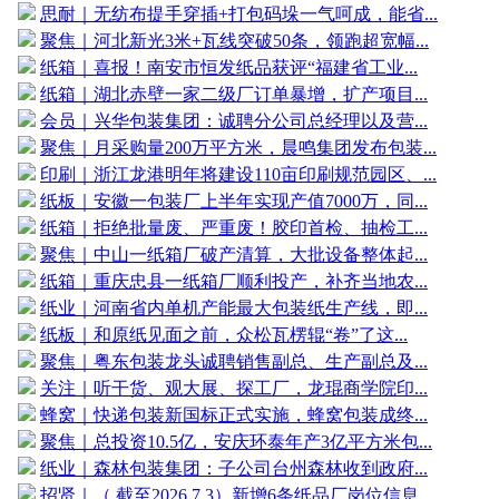
思耐｜无纺布提手穿插+打包码垛一气呵成，能省...
聚焦｜河北新光3米+瓦线突破50条，领跑超宽幅...
纸箱｜喜报！南安市恒发纸品获评“福建省工业...
纸箱｜湖北赤壁一家二级厂订单暴增，扩产项目...
会员｜兴华包装集团：诚聘分公司总经理以及营...
聚焦｜月采购量200万平方米，晨鸣集团发布包装...
印刷｜浙江龙港明年将建设110亩印刷规范园区、...
纸板｜安徽一包装厂上半年实现产值7000万，同...
纸箱｜拒绝批量废、严重废！胶印首检、抽检工...
聚焦｜中山一纸箱厂破产清算，大批设备整体起...
纸箱｜重庆忠县一纸箱厂顺利投产，补齐当地农...
纸业｜河南省内单机产能最大包装纸生产线，即...
纸板｜和原纸见面之前，众松瓦楞辊“卷”了这...
聚焦｜粤东包装龙头诚聘销售副总、生产副总及...
关注｜听干货、观大展、探工厂，龙琨商学院印...
蜂窝｜快递包装新国标正式实施，蜂窝包装成终...
聚焦｜总投资10.5亿，安庆环泰年产3亿平方米包...
纸业｜森林包装集团：子公司台州森林收到政府...
招贤｜（ 截至2026.7.3）新增6条纸品厂岗位信息