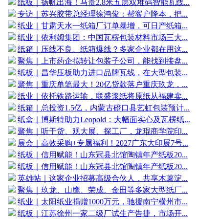
纸板｜扬帆出海！马贵2.8米五层双堆码智能瓦线...
专访｜苏兴胶带总经理徐鸿俊：帮客户降本，把...
纸业｜甘肃天水一纸箱厂订单暴增，可日产纸箱...
纸业｜依利姆集团：中国瓦楞包装材料市场三大...
纸箱｜压线不良、纸箱爆线？多家企业都在用这...
聚焦｜上市药企拟转让包装子公司，能找到接盘...
纸板｜昌华压板助力进口品牌瓦线，在大型包装...
聚焦｜重庆单笔最大！20亿贷款落户重庆玖龙，...
纸业｜依托铁路运输，联盛浆纸将原纸从福建卖...
纸箱｜总投资1.5亿，内蒙古磴口县艺虹包装预计...
纸盒｜博斯特助力Leopold：大幅面实心及瓦楞纸...
聚焦｜听干货、观大展、探工厂，龙琨商学院印...
展会｜高效采购+专属福利！2027广东大印展7号...
纸板｜信用赋能！山东冠县北馆陶镇年产纸板20...
纸板｜信用赋能！山东冠县北馆陶镇年产纸板20...
英雄帖｜这家企业招募高级合伙人，共享木薯淀...
聚焦｜玖龙、山鹰、荣成、金田等多家大型纸厂...
纸业｜太阳纸业捐赠1000万元，驰援南宁横州市...
纸板｜江苏徐州一家二级厂试生产告捷，市场开...