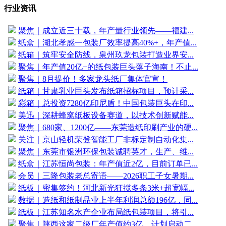
行业资讯
聚焦｜成立近三十载，年产量行业领先——福建...
纸盒｜湖北孝感一包装厂效率提高40%+，年产值...
纸箱｜筑牢安全防线，泉州玖龙包装打造业界安...
聚焦｜年产值20亿+的纸包装巨头落子海南！不止...
聚焦｜8月提价！多家龙头纸厂集体官宣！
纸箱｜甘肃乳业巨头发布纸箱招标项目，预计采...
彩箱｜总投资7280亿印尼盾！中国包装巨头在印...
美迅｜深耕蜂窝纸板设备赛道，以技术创新赋能...
聚焦｜680家、1200亿——东莞造纸印刷产业的硬...
关注｜京山轻机荣登智能工厂非标定制自动化集...
聚焦｜东莞市银洲环保包装诚聘英才，生产、维...
纸盒｜江苏恒尚包装：年产值近2亿，目前订单已...
会员｜三隆包装老总寄语——2026职工子女暑期...
纸板｜密集签约！河北新光狂揽多条3米+超宽幅...
数据｜造纸和纸制品业上半年利润总额196亿，同...
纸板｜江苏知名水产企业布局纸包装项目，将引...
聚焦｜陕西这家二级厂年产值约3亿，计划启动二...