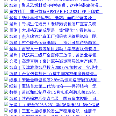
纸箱｜聚苯乙烯材质+内衬铝膜，这种包装箱保温...
东方精工｜非洲首条APSTAR HG2 924 IFP 下印式...
聚焦｜纸板再涨3%-5%，纸箱厂面临经营考验！
聚焦｜亏损过亿港元！老牌港资包装厂直言关税...
佰俐｜大规格彩箱成型是一场“硬仗”？看包装...
纸箱｜燕京啤酒北京工厂拟采购运输用纸箱，即...
纸箱｜村企联合运营纸箱厂，预计可年产纸箱10...
聚焦｜吉宏又一包装项目启动！孝感吉联包装增...
聚焦｜武汉某二级厂全面停工放假，曾是业界领...
会员｜高薪直聘！泉州冠兴诚邀两层线生产经理...
纸盒｜天津雅华纸品投入200万实施技改，实现生...
纸箱｜合兴包装获评“百威中国2025年度低碳先...
纸板｜安徽金申健包装2.8米马贵高速智能瓦线顺...
纸箱｜宝洁首发第二代隐扣箱——榫卯结构，无...
数据｜造纸和纸制品业1-5月实现利润总额159亿...
纸箱｜陕西榆林巧伊森包装：国有资本控股，日...
招贤｜（ 截至2026.6.28）新增6条纸品厂岗位信息
纸板｜三五七层纸板轮番生产稳定巡航，佳鹏干...